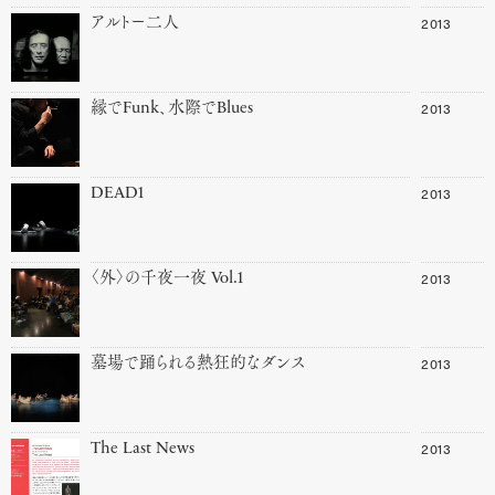
2013
アルトー二人
2013
縁でFunk、水際でBlues
2013
DEAD1
2013
〈外〉の千夜一夜 Vol.1
2013
墓場で踊られる熱狂的なダンス
2013
The Last News