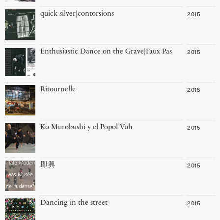
2015
quick silver|contorsions
2015
Enthusiastic Dance on the Grave|Faux Pas
2015
Ritournelle
2015
Ko Murobushi y el Popol Vuh
2015
即興
2015
Dancing in the street