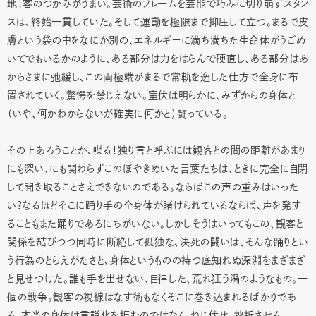
地！客のつかみがうまい。芸術のフレームを芸能で巧みに切り崩すスタン
スは、終始一貫していた。そして運動を極限まで抑圧して立つ。まるで皮
膚という袋の中をなにか別の、エネルギーに満ち満ちた生命体がうごめ
いてでもいるかのように、ある部分は力をはらんで硬直し、ある部分はあ
からさまに弛緩し、この両極端がまるで常軌を逸した仕方で全身に布
置されていく。驚愕を禁じえない。室伏は明らかに、みずからの身体と
（いや、何かわからないが確実に何かと）闘っている。
その上あろうことか、喋る！独り言と呼ぶには観客との間の距離があまり
にも深い、にも関わらずこのぼやきめいた言葉たちは、ときに完全に自閉
して聞き取ることさえできないのである。ならばこの声の重みはいった
い？なるほどそこに踊り手の全身体が賭けられているならば、声を発す
ることもまた踊りであるにちがいない。しかしそうはいってもこの、観客と
関係を結びつつ同時に断絶して孤独な、決死の闘いは、そんな踊りとい
う行為のとらえがたさと、身体というものの持つ底知れぬ深淵をまざまざ
と見せつけた。誰も手を出せない、自律した、荒れ狂う渦のようなもの。一
個の戦争。観客の視線はなす術もなくそこに巻き込まれるばかりであ
る。本当の身体は言説化を拒むのではなく、ねじ伏せ、挫折させる。