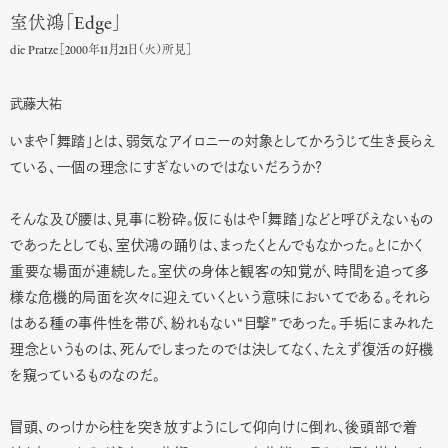
室伏鴻「Edge」
die Pratze［2000年11月21日（火）所見］
武藤大祐
いまや「舞踏」とは、弱気なアイロニーの対象としてかろうじて生き長らえ
ている、一個の理念にすぎないのではないだろうか？
そんな及び腰は、見事に粉砕。仮にもはや「舞踏」などと呼びえないもの
であったとしても、室伏鴻の踊りは、まったくとんでもなかった。とにかく
重要な場面が連続した。室伏の身体と観客の知覚が、時間を追って多
様な危機的局面を次々に迎えていくという意味においてである。それら
“
”
はある種の事件性を帯び、紛れもない
目撃
であった。手垢にまみれた
理念というものは、死んでしまったのでは決してなく、たえず復活の好機
を窺っているものなのだ。
冒頭、のっけから柱を突き放すようにして仰向けに倒れ、後頭部で着