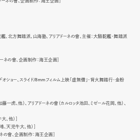
ドーネの會、企画制作：海王企画］
艦、北方舞踏派、山海塾、アリアドーネの會、主催：大駱駝艦・舞踏派
ドーネの會、企画制作：海王企画］
/8mm
オショー、スライド
フィルム上映「虚無僧」・背火舞踏行・金粉
一虎、他）、アリアドーネの會（カルロッタ池田、ミゼール花岡、他）、
大、他）］
鴻、天児牛大、他）］
ーネの會、企画制作：海王企画］