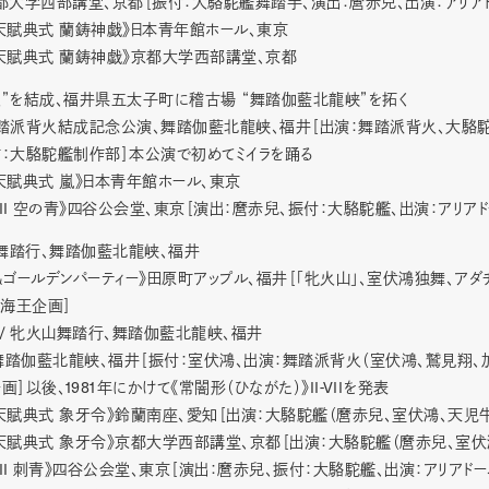
都大学西部講堂、京都［振付：大駱駝艦舞踏手、演出：麿赤兒、出演：アリア
天賦典式 蘭鋳神戯》日本青年館ホール、東京
天賦典式 蘭鋳神戯》京都大学西部講堂、京都
”を結成、福井県五太子町に稽古場 “舞踏伽藍北龍峡”を拓く
踏派背火結成記念公演、舞踏伽藍北龍峡、福井［出演：舞踏派背火、大駱駝
作：大駱駝艦制作部］本公演で初めてミイラを踊る
天賦典式 嵐》日本青年館ホール、東京
II
空の青》四谷公会堂、東京［演出：麿赤兒、振付：大駱駝艦、出演：アリア
舞踏行、舞踏伽藍北龍峡、福井
＆ゴールデンパーティー》田原町アップル、福井［「牝火山」、室伏鴻独舞、アダヂ
：海王企画］
/
牝火山舞踏行、舞踏伽藍北龍峡、福井
舞踏伽藍北龍峡、福井［振付：室伏鴻、出演：舞踏派背火（室伏鴻、鷲見翔、加藤
1981
II-VII
画］以後、
年にかけて《常闇形（ひながた）》
を発表
天賦典式 象牙令》鈴蘭南座、愛知［出演：大駱駝艦（麿赤兒、室伏鴻、天児牛
天賦典式 象牙令》京都大学西部講堂、京都［出演：大駱駝艦（麿赤兒、室伏
II
刺青》四谷公会堂、東京［演出：麿赤兒、振付：大駱駝艦、出演：アリアド