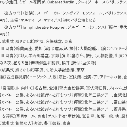
Cabaret ‘Jardin’
ロッタ池田、ミゼール花岡が、
、クレイジーホース（パリ、フラン
―彼方の門》（初演）、ヌーボー・カレ・シルヴィア・モンフォール、パリ（フラン
AN
）、主催：マルティーヌ・マティアス］初のパリ公演となる
l’amphithéâtre Roupnel
園―彼方の門》
、ブルゴーニュ（フランス）［振付：室
AN
）］
天賦典式 風さかしま》客演、久保講堂、東京
 III
刺青》鈴蘭南座、愛知［演出：麿赤兒、振付：大駱駝艦、出演：アリアドーネ
 III
刺青》京都大学西部講堂、京都［演出：麿赤兒、振付：大駱駝艦、出演：ア
なき夜、昼なき昼》舞踏伽藍北龍峡、福井［振付：室伏鴻］
天賦典式 風さかしま》客演、明治大学記念館、東京
編》西成鶴見橋ミュージック、大阪［演出：室伏鴻、出演：アリアドーネの會、
「常闇形」に向けて》名古屋、愛知［背火金粉群舞、室伏鴻狂舞、フィルム上
聖カバレー公爵、あるいは彼岸へと打ちつづく痙攣》北陸三県ツアー、金沢北国
聖カバレー公爵、あるいは彼岸へと打ちつづく痙攣》北陸三県ツアー、富山県教
聖カバレー公爵、あるいは彼岸へと打ちつづく痙攣》北陸三県ツアー、福井県民
 安達原》草月ホール、東京［ゲスト出演：室伏鴻、鷲見翔、加藤一虎、他、原
天賦典式 貧棒な人》客演、豊玉伽藍、東京