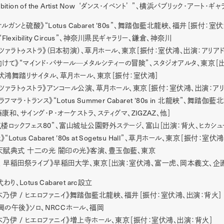
bition of the Artist Now
‘ダンス・イベント’ ”、横浜パブリック・アート・ギ
Lotus Cabaret ’80s
オルガンと硫酸》“
”、舞踏伽藍北龍峡、福井［振付：室伏
Flexibility Circus
“
”、神奈川県民ギャラリー、鎌倉、神奈川
ツァラトゥストラ》（日本初演）、草月ホール、東京［振付：室伏鴻、出演：アリア
向けて》“マインド・バサール─メタルシティーの冒険”、スタジオアルタ、東京［
伏鴻舞踏リサイタル、草月ホール、東京［振付：室伏鴻］
ツァラトゥストラ》アンコール公演、草月ホール、東京［振付：室伏鴻、出演：ア
Lotus Summer Cabaret ’80s in
ラフマラ・トランス》“
北龍峡”、舞踏伽藍北
P
ZIGZAZ
藤康和、サイング・
・オーケストラ、スティグマ、
、他］
80
気楼ロックフェス
”、富山城址公園野外ステージ、富山［出演：背火、ヒカシュー
Lotus Cabaret ’80s at Sogetsu Hall
》“
”、草月ホール、東京［振付：室伏鴻
天賦典式 十二の光 闇印の光》客演、豊玉伽藍、東京
 早稲田祭ライブ》早稲田大学、東京［出演：室伏鴻、富一虎、岡本義文、企
Lotus Cabaret arc
わり、
設立
/
木乃伊
ヒエロファニイ》舞踏伽藍北龍峡、福井［振付：室伏鴻、出演：背火］
NRCC
興の午後》ソロ、
ホール、福岡
/
木乃伊
ヒエロファニイ》増上寺ホール、東京［振付：室伏鴻、出演：背火］