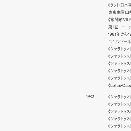
《うッ》（日
東京南青山キ
VII
《常闇形
1
第
回ヨーロ
1981
1
年から
“アリアドーネ
《ツァラトゥス
《ツァラトゥス
《ツァラトゥス
《ツァラトゥス
《ツァラトゥス
Lotus-Cab
《
《ツァラトゥス
1982
《ツァラトゥス
《ツァラトゥス
《ツァラトゥス
《ツァラトゥス