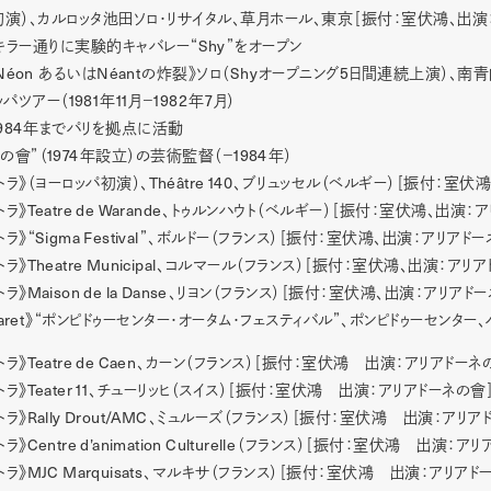
本初演）、カルロッタ池田ソロ・リサイタル、草月ホール、東京［振付：室伏鴻、出演
Shy
ラー通りに実験的キャバレー“
”をオープン
 Néon
Néant
Shy
5
あるいは
の炸裂》ソロ（
オープニング
日間連続上演）、南青
1981
11
1982
7
ッパツアー（
年
月−
年
月）
984
年までパリを拠点に活動
1974
1984
の會”（
年設立）の芸術監督（−
年）
Théâtre 140
トラ》（ヨーロッパ初演）、
、ブリュッセル（ベルギー）［振付：室伏鴻
Teatre de Warande
トラ》
、トゥルンハウト（ベルギー）［振付：室伏鴻、出演：ア
Sigma Festival
トラ》“
”、ボルドー（フランス）［振付：室伏鴻、出演：アリアドー
Theatre Municipal
トラ》
、コルマール（フランス）［振付：室伏鴻、出演：アリア
Maison de la Danse
トラ》
、リヨン（フランス）［振付：室伏鴻、出演：アリアドー
aret
》“ポンピドゥーセンター・オータム・フェスティバル”、ポンピドゥーセンター
Teatre de Caen
トラ》
、カーン（フランス）［振付：室伏鴻 出演：アリアドーネ
Teater 11
トラ》
、チューリッヒ（スイス）［振付：室伏鴻 出演：アリアドーネの會
Rally Drout/AMC
トラ》
、ミュルーズ（フランス）［振付：室伏鴻 出演：アリア
Centre d’animation Culturelle
トラ》
（フランス）［振付：室伏鴻 出演：アリ
MJC Marquisats
トラ》
、マルキサ（フランス）［振付：室伏鴻 出演：アリアド