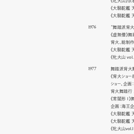
《牝火山》京
《大駱駝艦 
《大駱駝艦 
“舞踏派背火
1976
《虚無僧》舞
背火、総制
《大駱駝艦 
vol.
《牝火山
舞踏派背火
1977
《背火ショー
ショー、企画
背火舞踏行
I
《常闇形
》
企画：海王企
《大駱駝艦 
《大駱駝艦 
vol.I
《牝火山