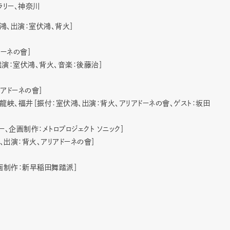
ャラリー、神奈川
鴻、出演：室伏鴻、背火］
ドーネの會］
出演：室伏鴻、背火、音楽：後藤治］
リアドーネの會］
龍峡、福井［振付：室伏鴻、出演：背火、アリアドーネの會、ゲスト：坂田
、企画制作：メトロプロジェクト ソニック］
、出演：背火、アリアドーネの會］
画制作：新早稲田舞踏派］