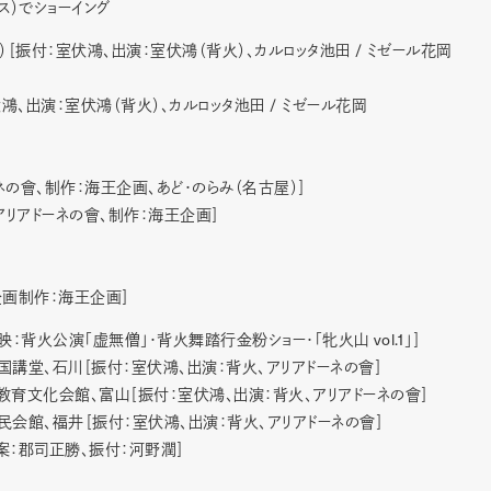
ス）でショーイング
/
ス）［振付：室伏鴻、出演：室伏鴻（背火）、カルロッタ池田
ミゼール花岡
/
伏鴻、出演：室伏鴻（背火）、カルロッタ池田
ミゼール花岡
の會、制作：海王企画、あど・のらみ（名古屋）］
リアドーネの會、制作：海王企画］
企画制作：海王企画］
vol.1
映：背火公演「虚無僧」・背火舞踏行金粉ショー・「牝火山
」］
講堂、石川［振付：室伏鴻、出演：背火、アリアドーネの會］
育文化会館、富山［振付：室伏鴻、出演：背火、アリアドーネの會］
会館、福井［振付：室伏鴻、出演：背火、アリアドーネの會］
案：郡司正勝、振付：河野潤］