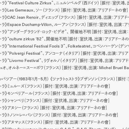
Festival Culture Zirkus
トラ》“
”、ニュルンベルグ（西ドイツ）［振付：室伏鴻、
Les Gemeaux
トラ》
、ソー（フランス）［振付：室伏鴻、出演：アリアドーネの會］
CAC Jean Renoir
トラ》
、ディエップ（フランス）［振付：室伏鴻、出演：アリアド
Espace Duchamp-Villon
トラ》
、ルーアン（フランス）［振付：室伏鴻、出演：ア
ストラ》“アンダーグラウンド・ロック・ビデオ”、 開催地不明［振付：室伏鴻、出演
culture zirkus ’82
トラ》“
”、開催地不明［振付：室伏鴻、出演：アリアドーネの
International Festival Fools 3
Folketeatret
トラ》“
”、
、コペンハーゲン（デン
Polvergi Festival
トラ》“
”、アンコーナ（イタリア）［振付：室伏鴻、出演：アリ
Livorno Festival
トラ》“
”、リヴォルノ（イタリア）［振付：室伏鴻、出演：アリア
Michel Bruel Bal
ュオ、オルネー＝スー＝ボワ（フランス）［振付：室伏鴻、出演：
1983
1
5
ッパツアー（
年
月−
月） 《ツァラトゥストラ》ブザンソン（フランス）［振
ストラ》ミュルーズ（フランス）［振付：室伏鴻、出演：アリアドーネの會］
ストラ》モンベリアール（フランス）［振付：室伏鴻、出演：アリアドーネの會］
ストラ》シャンベリ（フランス）［振付：室伏鴻、出演：アリアドーネの會］
ストラ》アヌシー（フランス）［振付：室伏鴻、出演：アリアドーネの會］
トラ》トノン＝レ＝バン（フランス）［振付：室伏鴻、出演：アリアドーネの會］
ストラ》アヌマッス（フランス）［振付：室伏鴻、出演：アリアドーネの會］