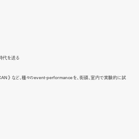
時代を送る
CAN
event-performance
》 など、種々の
を、街頭、室内で実験的に試