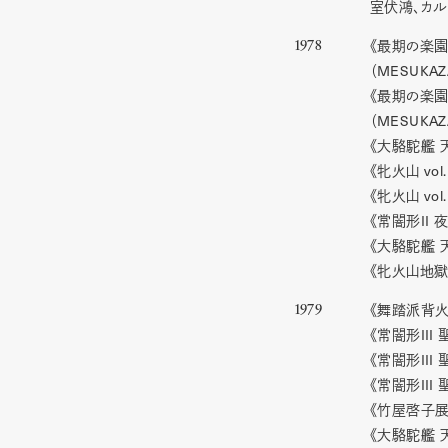
室伏鴻、カル
《最期の楽園
1978
MESUKAZ
（
《最期の楽
MESUKAZ
（
《大駱駝艦 
vol.
《牝火山
vol.
《牝火山
II
《常闇形
夜
《大駱駝艦 
《牝火山地獄
《舞踏派背火
1979
III
《常闇形
III
《常闇形
III
《常闇形
《竹屋啓子展
《大駱駝艦 