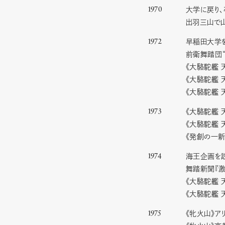
大学に戻り
1970
出羽三山で
早稲田大学
1972
前衛舞踏団
《大駱駝艦
《大駱駝艦
《大駱駝艦
《大駱駝艦 
1973
《大駱駝艦 
《発創の一新
海王企画を設
1974
舞踏新聞『
《大駱駝艦 
《大駱駝艦 
《牝火山》ア
1975