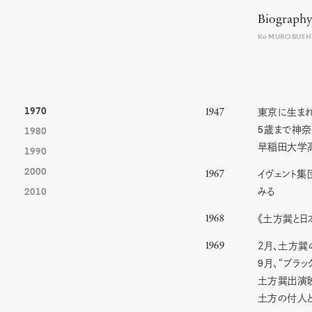
Biography
Ko MUROBUSH
1970
東京に生ま
1947
5
歳まで神奈
1980
早稲田大学
1990
2000
イヴェント集
1967
みる
2010
《土方巽と日
1968
2月、土方巽
1969
9
月、“ブラッ
土方巽出演映
土方の付人