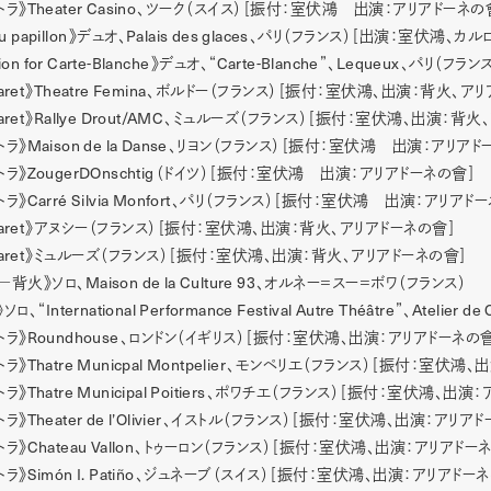
Theater Casino
トラ》
、ツーク（スイス）［振付：室伏鴻 出演：アリアドーネの
u papillon
Palais des glaces
》デュオ、
、パリ（フランス）［出演：室伏鴻、カル
ion for Carte-Blanche
Carte-Blanche
Lequeux
》デュオ、“
”、
、パリ（フラン
aret
Theatre Femina
》
、ボルドー（フランス）［振付：室伏鴻、出演：背火、アリ
aret
Rallye Drout/AMC
》
、ミュルーズ（フランス）［振付：室伏鴻、出演：背火
Maison de la Danse
トラ》
、リヨン（フランス）［振付：室伏鴻 出演：アリアド
ZougerDOnschtig
トラ》
（ドイツ）［振付：室伏鴻 出演：アリアドーネの會］
Carré Silvia Monfort
トラ》
、パリ（フランス）［振付：室伏鴻 出演：アリアドー
aret
》アヌシー（フランス）［振付：室伏鴻、出演：背火、アリアドーネの會］
aret
》ミュルーズ（フランス）［振付：室伏鴻、出演：背火、アリアドーネの會］
Maison de la Culture 93
―背火》ソロ、
、オルネー＝スー＝ボワ（フランス）
International Performance Festival Autre Théâtre
Atelier de
》ソロ、“
”、
Roundhouse
トラ》
、ロンドン（イギリス）［振付：室伏鴻、出演：アリアドーネの
Thatre Municpal Montpelier
トラ》
、モンペリエ（フランス）［振付：室伏鴻、
Thatre Municipal Poitiers
トラ》
、ポワチエ（フランス）［振付：室伏鴻、出演：
Theater de l’Olivier
トラ》
、イストル（フランス）［振付：室伏鴻、出演：アリアド
Chateau Vallon
トラ》
、トゥーロン（フランス）［振付：室伏鴻、出演：アリアドー
Simón I. Patiño
トラ》
、ジュネーブ（スイス）［振付：室伏鴻、出演：アリアドーネ