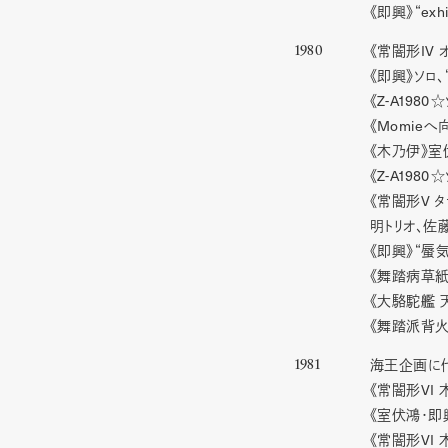
exhi
《即興》“
IV
《常闇形
1980
《即興》ソロ、
Z-A1980
《
☆
Momie
《
へ
《木乃伊》室
Z-A1980
《
☆
V
《常闇形
タ
明トリオ、佐
《即興》“蜃
《舞踏病草紙
《大駱駝艦 
《舞踏派背火
海王企画に代
1981
VI
《常闇形
《室伏鴻・即
VI
《常闇形