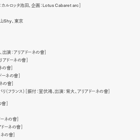
Lotus Cabaret arc
：カルロッタ池田、企画：
］
Shy
山
、東京
、出演：アリアドーネの會］
リアドーネの會］
ネの會］
ドーネの會］
ネの會］
、パリ（フランス）［振付：室伏鴻、出演：背火、アリアドーネの會］
の會］
］
ドーネの會］
アドーネの會］
ーネの會］