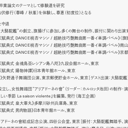
、卒業論文のテーマとして修験道を研究
/
山伏修行（春峰
秋峯）を体験し、春惠（初度位）となる
を中退
“大駱駝艦”の創立、旗揚げに参加し多くの舞台の制作、振付に関わり出演
DANCE
/
 天賦典式
桃杏マシン
超絶技巧艶舞曲第一番イ単調バベル》（旗
DANCE
/
 天賦典式
桃杏マシン
超絶技巧艶舞曲第一番イ単調バベル》南山
DANCE
/
 天賦典式
桃杏マシン
超絶技巧艶舞曲第一番イ単調バベル》京
天賦典式 金魂鳥亞レシアン島八咫》九段会館ホール、東京
天賦典式 陽物神譚》日本青年館ホール、東京
》矢野通子舞踊団公演、東京郵便貯金ホール、東京［ゲスト出演：大駱駝艦
立し、女性舞踏団“アリアドーネの會”（リーダー：カルロッタ池田）の制作・
La saison violente
激しい季節
』を編集、発行（海王企画）
天賦典式 皇大睾丸》多摩川砂州兵庫島、東京
天賦典式 男肉物語》日本青年館ホール、東京
リアドーネの會結成記念公演、四谷公会堂、東京［振付：大駱駝艦舞踏手、演