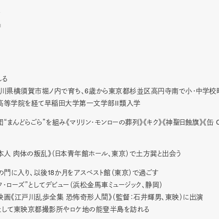
I
れる
6
川県横須賀市堀ノ内で育ち、
歳から東京都杉並区高円寺南で小・中学校
II
高等学院を経て早稲田大学第一文学部
類入学
団“まんどらごら”を組み《マリリン・モンローの葬列》《キク》《神聖日蝕旗》《缶
本人 肉体の叛乱》（日本青年館ホール、東京）で土方巽と出会う
18
の門に入り、以後
か月をアスベスト館（東京）で過ごす
ク・ローズ”としてデビュー（浜松金馬車ミュージック、静岡）
画《江戸川乱歩全集 恐怖奇形人間》（監督：石井輝男、東映）に出演
として東映京都撮影所やロケ地の能登半島を訪れる