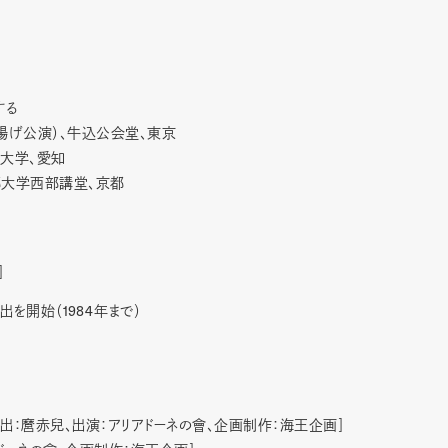
する
揚げ公演）、牛込公会堂、東京
大学、愛知
都大学西部講堂、京都
］
1984
演出を開始（
年まで）
出：麿赤兒、出演：アリアドーネの會、企画制作：海王企画］