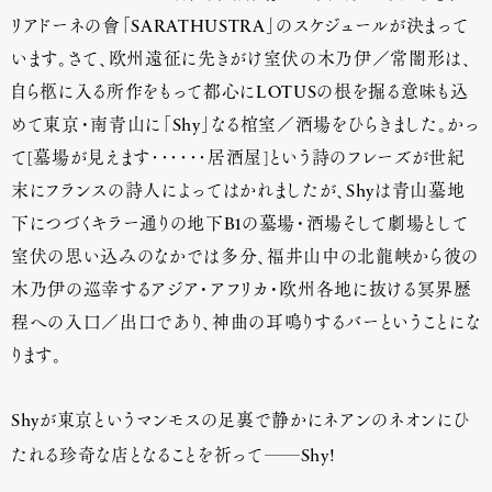
リアドーネの會「SARATHUSTRA」のスケジュールが決まって
います。さて、欧州遠征に先きがけ室伏の木乃伊／常闇形は、
自ら柩に入る所作をもって都心にLOTUSの根を掘る意味も込
めて東京・南青山に「Shy」なる棺室／酒場をひらきました。かっ
て[墓場が見えます･･････居酒屋]という詩のフレーズが世紀
末にフランスの詩人によってはかれましたが、Shyは青山墓地
下につづくキラー通りの地下B1の墓場・酒場そして劇場として
室伏の思い込みのなかでは多分、福井山中の北龍峡から彼の
木乃伊の巡幸するアジア・アフリカ・欧州各地に抜ける冥界歴
程への入口／出口であり、神曲の耳鳴りするバーということにな
ります。
Shyが東京というマンモスの足裏で静かにネアンのネオンにひ
──
たれる珍奇な店となることを祈って
Shy!