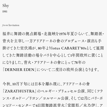
Shy
1981
from
Invitation
福井に舞踏の拠点劇場・北龍峡を1976年夏ひらいて、舞踏派・
背火を主宰し一方アリアドーネの會のプロデュース・演出も手
掛けてきた室伏鴻が、80年よりlotus CABARET’80sとして展開
してきた舞踏活動の場をパリを中心として1年間欧州に置くこと
になりました。背火・アリアドーネの會にとって78年の
「DERNIER EDEN」について二度目の欧州公演となります。
今秋、10月下旬には日本を離れ既に、アリアドーネの會
「ZARATHUSTRA」のベルギー・ブリュッセル公演、同じくフラ
ンス・ボルドー／リヨン／コルマール公演、そして12月にパリ・ポ
ンピドー・センターで6日間舞踏派背火「常闇形／木乃伊」、ア