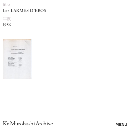
title
Les LARMES D'EROS
年度
1986
Ko Murobushi Archive
MENU