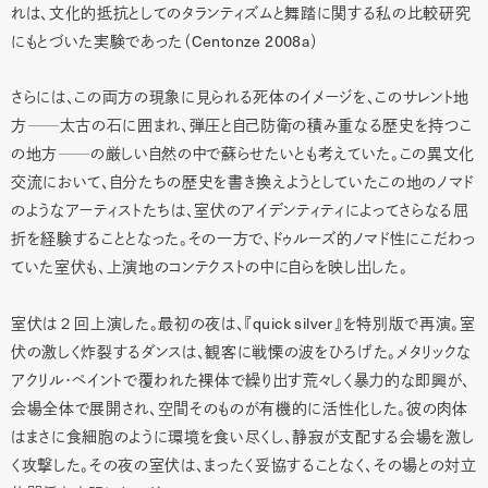
れは、文化的抵抗としてのタランティズムと舞踏に関する私の比較研究
Centonze 2008a
にもとづいた実験であった（
）
さらには、この両方の現象に見られる死体のイメージを、このサレント地
方
──
太古の石に囲まれ、弾圧と自己防衛の積み重なる歴史を持つこ
の地方
──
の厳しい自然の中で蘇らせたいとも考えていた。この異文化
交流において、自分たちの歴史を書き換えようとしていたこの地のノマド
のようなアーティストたちは、室伏のアイデンティティによってさらなる屈
折を経験することとなった。その一方で、ドゥルーズ的ノマド性にこだわっ
ていた室伏も、上演地のコンテクストの中に自らを映し出した。
２
quick silver
室伏は
回上演した。最初の夜は、『
』を特別版で再演。室
伏の激しく炸裂するダンスは、観客に戦慄の波をひろげた。メタリックな
アクリル・ペイントで覆われた裸体で繰り出す荒々しく暴力的な即興が、
会場全体で展開され、空間そのものが有機的に活性化した。彼の肉体
はまさに食細胞のように環境を食い尽くし、静寂が支配する会場を激し
く攻撃した。その夜の室伏は、まったく妥協することなく、その場との対立