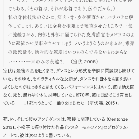
マーキュリー、メルクリウスですが、それは私たちのはぐれた身体
でもある。（その答は、それが応答であり、伝令だから。）
私の身体技法のなかに、筋肉・骨・皮を硬直させ、バラバラに解
体してしまう、あるいは全身を極限まで硬直させたところで一気
に弛緩させる、内部と外部に隔てられた皮膚感覚をメビウスのよ
うに還流させ反転をさせてしまう、というようなものがあるが、毒薬
の致死量や、絶対的な速度はいつものんでみないとわからな
2005
い・・・・・一回のみの永遠？」 （室伏
）
室伏は最後の息を吐くまで、ダンスという形式を辛辣に問題視し続けて
いた。それゆえ、そのラディカルな反逆が､ダンスそれ自体をも貪り食い
尽くしたのがはっきりと見えてくる。パフォーマンスにおいて、彼は絶え間
1970
なく、死と、崩れゆく体に対峙していた。
年、彼は日記でこう宣言し
2015
ている――、「死のうとして 踊りをはじめた」（室伏鴻、
）。
(Centonze
死、外、そして彼のアンチダンスは、密接に関連している
2013)
。小松亨に振り付けた作品『シスターモルフィン』のプログラム・
ノートで、彼は次のように書いている。