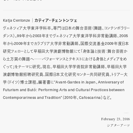
Katja Centonze
カティア・チェントンツェ
│
ヴェネツィア大学東洋学科卒。専門は日本の舞台芸術（舞踏、コンテンポラリー
99
2003
2005
ダンス）。
年から
年までヴェネツィア大学東洋学科非常勤講師、
2009
2009
年から
年までカラブリア大学非常勤講師。国際交流基金
年度日本
研究フェローとして早稲田大学演劇博物館にて「身体論と技術：舞台芸術か
ら土方巽の舞踏へ
──
パフォーマンスとテキストにおける身体とメディアをめ
ぐって」をテーマに研究。現在、早稲田大学学術院非常勤講師、早稲田大学
演劇博物館招聘研究員、国際日本文化研究センター共同研究員、トリアー大
”Avant-Gardes in Japan
Anniversary of
学（ドイツ）博士課程。編著書に
、
Futurism and But
: Performing Arts and Cultural Practices between
ō
Contemporariness and Tradition”
2010
Cafoscarina
（
年、
）など。
February 23, 2016
シアターアーツ