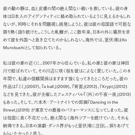
彼の動の静は、血と皮膚の間の絶え間ない戦いを表している。彼の身
体は日本人のアイデンティティに絡め取られているように見えるかもしれ
ないが、同時にそれを問題視し挑発しようと、彼は彼の母国語で可能な
限り熱く語り続けた。こうした軋轢が、ここ数年来、日本の外に場所を求
Ko
めて彼を外国へと急き立てたのかもしれない。海外では、室伏鴻は
Murobushi
として知られている。
2007
私は彼の家の近くに、
年から住んでいる。私の家と彼の家は神田
８
川で結ばれていて、その川辺に咲く桜を彼はこよなく愛していた。この
年間で、私達の信頼関係はますます強くなってきたところだった。彼の
(2007)
a ball
(2009)
(2012)
Krypt
(2012)
作品は『ミミ』
、『
』
、『背面』
、『
』
(2013)
などを見てきた。彼が主催したフェスティバル『〈外〉の千夜一夜』
Dancing in the
もあった。そして、六本木・アートナイトでの即興『
Street
(2015)
』
が東京での最後のパフォーマンスになってしまった。彼
は母国に長く不在だった、絶え間なく海外ツアーを続けていた、それも
納得できる。日本の演劇・ダンス界がもっと室伏鴻に注目し、採りあげて
もらいたかったと思う。