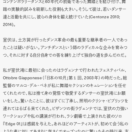
60
コンテンポラリーダンスと
年代の前衛であった舞踏とを結び付け、舞
踏の実験的試みを刷新した役割も大きい。そうして彼は、若いダンサー
(Centonze 2010;
達と活動を共にし、彼らの身体を鍛え続けていた
2014)
。
室伏は、土方巽が行ったダンス革命の最も重要な継承者の一人であっ
たことは疑いがない。アンチダンスという師のラディカルな企みを育みつ
つ、それに対する自分自身での答を練り上げて独自の道を歩んだのだ。
私が室伏鴻に最初に会ったのはラヴェンナで行われたフェスティバル、
Ottobre Giapponese
10
１
2003
（「日本の
月」第
回、
年）の時だった。総
監督のマルコ・デル・ベネが私に舞踏セクションのキュレーションを任せ
てくれたので、私は捨て身の覚悟で敬愛するダンサーの室伏鴻にお願
いをした。驚いたことに、彼はすぐに了承し、照明のクリシャ・ピプリッツを
連れてはるばる来てくれた。ビザンツの街ラヴェンナでは、室伏の力強い
ワークショップや私の講演が行われ、ラシ劇場で上演された彼のソロ
Edge 01
『
』は感銘を与えた。あれほどのアーティストが、初めて会う私の
ような者に対してあまりに気さくでオープンなのに驚いたその時以来、友