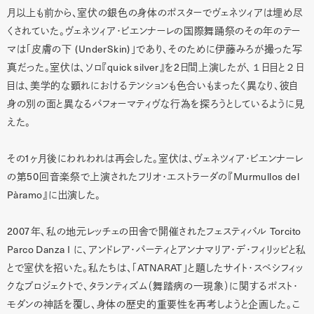
月以上も前から、室伏の銀色の身体のポスターでヴェネツィアは埋め尽
くされていた。ヴェネツィア・ビエンナーレの国際舞踊祭のその年のテー
(UnderSkin)
マは「皮膚の下
」であり、そのために伊藤みろが撮った写
quick silver
2
１
２
真だった。室伏は、ソロ『
』を
日間上演したが、
日目と
日
目は、美学的な顕れにおけるテンションも色合いもまったく異なり、彼自
身の別の面と異なるパフォーマティヴな行為を探ろうとしているように見
えた。
1
その
ヶ月後にわれわれは再会した。室伏は、ヴェネツィア・ビエンナーレ
50
Murmullos del
の第
回音楽祭で上演されたフリオ・エストラーダの『
Pàramo
』に出演した。
2007
Torcito
年、私の地元レッチェの田舎で開催されたフェスティバル
Parco Danza I
に、アンドレア・パーティとアンナマリア・デ・フィリッピと私
ATNARAT
とで室伏を招いた。私たちは、「
」と題したサイト・スペシフィッ
クなプロジェクトで、タランティズム（舞踏病の一現象）に関するポスト・
モダンの神話を覆し、身体の歴史的重要性を再考しようと企画した。こ