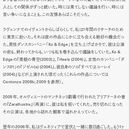
人としての関係がずっと続いた。時には果てしない議論を行い、時には
言い争いになることも、この友情あらばこそだった。
1
ラヴェンナでのイヴェントからしばらくして、私は
年間のリサーチのため
に東京に赴いた。それは彼の作品にじかに立ち会える絶好の機会だっ
Ko & Edge
た。男性ダンスカンパニー「
」を立ち上げばかりで、彼は公演
Ko &
の前も、終わってからも、いつも私を巻き込んで議論をしていた。
Edge
(2003)
Heels (2004)
の『美貌の青空
』、『
』、女性のカンパニー「ダ
01
(s) (2004)
ンス
」の『ジゼル
』、彼自身のソロ『すべてはユーレイ
(2004)
』などが上演された頃だった（これらの作品については
Centonze 2008b; 2009
を参照）。
2005
年、オルヴィエートのマンチネッリ劇場で行われたアリアドーネの會
Zarathustra
の『
』（再演）に、彼は私を招いてくれた。売り切れになった
その公演は、各地から訪れた観客で溢れかえっていた。
2006
1
翌年の
年、私はヴェネツィアで室伏と一緒に数日過ごした。もう
ヶ