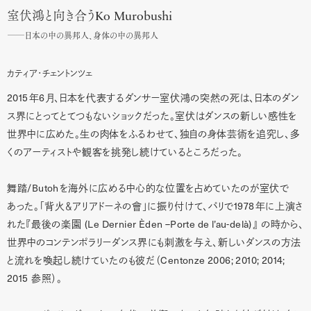
室伏鴻と向き合うKo Murobushi
──
日本の中の異邦人、身体の中の異邦人
カティア・チェントンツェ
2015
6
年
月、日本を代表するダンサー室伏鴻の突然の死は、日本のダン
ス界にとってとてつもないショックだった。室伏はダンスの新しい感性を
世界中に広めた。生の肉体をふるわせて、独自の身体芸術を追究し、多
くのアーティストや観客を挑発し続けているところだった。
/Butoh
舞踏
を海外に広める中心的な位置を占めていたのが室伏で
1978
あった。「背火＆アリアドーネの會」に振り付けて、パリで
年に上演さ
(Le Dernier Èden –Porte de l’au-delà)
れた『最後の楽園
』 の時から、
世界中のコンテンポラリーダンス界にも刺激を与え、新しいダンスの方法
Centonze 2006; 2010; 2014;
と流れを喚起し続けていたのも彼だ（
2015
参照）。