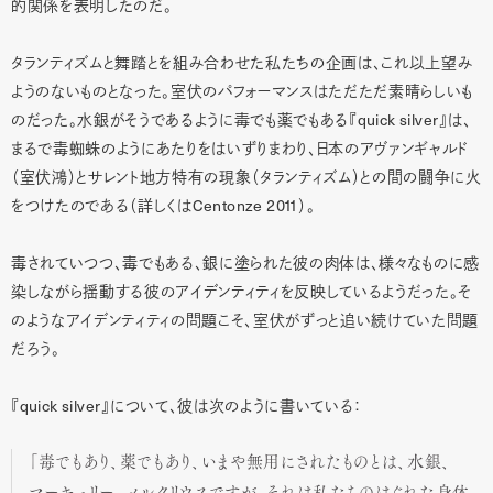
的関係を表明したのだ。
タランティズムと舞踏とを組み合わせた私たちの企画は、これ以上望み
ようのないものとなった。室伏のパフォーマンスはただただ素晴らしいも
quick silver
のだった。水銀がそうであるように毒でも薬でもある『
』は、
まるで毒蜘蛛のようにあたりをはいずりまわり、日本のアヴァンギャルド
（室伏鴻）とサレント地方特有の現象（タランティズム）との間の闘争に火
Centonze 2011
をつけたのである（詳しくは
）。
毒されていつつ、毒でもある、銀に塗られた彼の肉体は、様々なものに感
染しながら揺動する彼のアイデンティティを反映しているようだった。そ
のようなアイデンティティの問題こそ、室伏がずっと追い続けていた問題
だろう。
quick silver
『
』について、彼は次のように書いている：
「毒でもあり、薬でもあり、いまや無用にされたものとは、水銀、