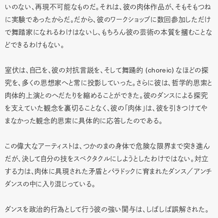
いのない、再現不可能なものだ。それは、彼の肉体作品が、そもそもつね
に実験であったからだ。だから、彼のワークショップに数回参加しただけ
で舞踏家になれるわけはないし、もちろん彼の芸術の本質を摑むことな
どできるわけもない。
(choreic)
室伏は、自己を、彼の対抗言説を、そして舞踊的
なほどの探
究を、多くの思想家へと常に投影していった。さらに彼は、哲学的思索と
肉体的上演とのへだたりを縮めることができた。彼のダンスによる探究
を支えていた観念を裏切ることなく、彼の「肉体」は、彼を引きつけてや
まなかった観念的思索に具体的に応答したのである。
この偉大なアーティストは、つかのまの身体で危険な限界まで突き進ん
だが、決して自分の技をスペクタクルにしようとしたわけではない。対立
する力は、肉体に具現された矛盾とパラドックに育まれたダンス／アンチ
ダンスの中に入り混じっている。
ダンスを政治的行為として行う彼の強い関与は、しばしば誤解された。