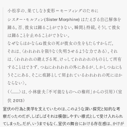
小松享の、果てしなき変形＝モーフィングのために
( Sister Morphine)
シスター・モルフィン
はたえざる自己解体を
踊る。否、彼女は踊ることができない。瞬間と持続。そうして彼女
は踊ることを止めることができない。
なぜならほかならぬ彼女の死が彼女の生をもたらすからだ。
それは、〈われわれを限りなく失明させるような力である〉。それ
は、〈われわれの絶えざる死、けっしてわれわれのものとして所有
することはできず、つねにわれわれの外にあるが、しかしつねにも
うそこにある、そこに痕跡として刻まれているわれわれの死にほか
ならない〉。
……
（〈
〉は、小林康夫「不可能なものへの権利」からの引用）（室
2013
伏
）
室伏の行為と美学を支えていたのは、このような深い探究と知的な考
察だったのだが、しばしばそれは模倣しやすい様式として受け入れられ
てしまった。だが、いうまでもなく、室伏の舞台における存在感は、かけが