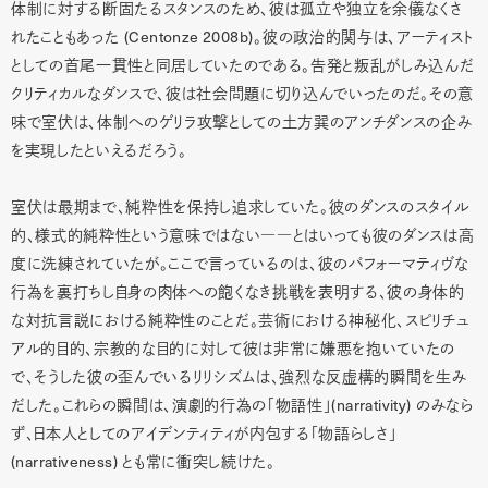
体制に対する断固たるスタンスのため、彼は孤立や独立を余儀なくさ
(Centonze 2008b)
れたこともあった
。彼の政治的関与は、アーティスト
としての首尾一貫性と同居していたのである。告発と叛乱がしみ込んだ
クリティカルなダンスで、彼は社会問題に切り込んでいったのだ。その意
味で室伏は、体制へのゲリラ攻撃としての土方巽のアンチダンスの企み
を実現したといえるだろう。
室伏は最期まで、純粋性を保持し追求していた。彼のダンスのスタイル
的、様式的純粋性という意味ではない――とはいっても彼のダンスは高
度に洗練されていたが。ここで言っているのは、彼のパフォーマティヴな
行為を裏打ちし自身の肉体への飽くなき挑戦を表明する、彼の身体的
な対抗言説における純粋性のことだ。芸術における神秘化、スピリチュ
アル的目的、宗教的な目的に対して彼は非常に嫌悪を抱いていたの
で、そうした彼の歪んでいるリリシズムは、強烈な反虚構的瞬間を生み
(narrativity)
だした。これらの瞬間は、演劇的行為の「物語性」
のみなら
ず、日本人としてのアイデンティティが内包する「物語らしさ」
(narrativeness)
とも常に衝突し続けた。