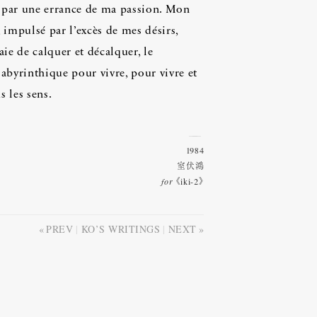
s par une errance de ma passion. Mon
impulsé par l’excès de mes désirs,
aie de calquer et décalquer, le
abyrinthique pour vivre, pour vivre et
s les sens.
1984
室伏鴻
for
《iki-2》
PREV
KO’S WRITINGS
NEXT