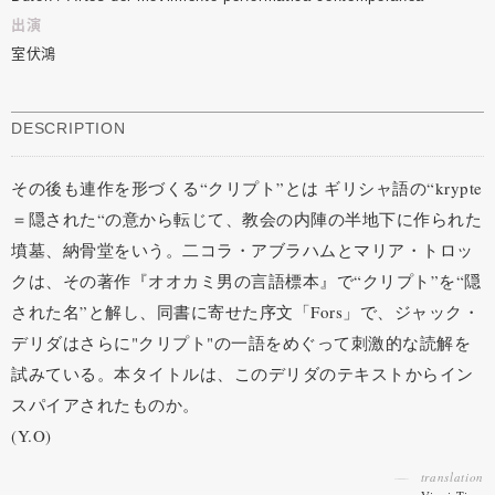
出演
室伏鴻
DESCRIPTION
その後も連作を形づくる“クリプト”とは ギリシャ語の“krypte
＝隠された“の意から転じて、教会の内陣の半地下に作られた
墳墓、納骨堂をいう。二コラ・アブラハムとマリア・トロッ
クは、その著作『オオカミ男の言語標本』で“クリプト”を“隠
された名”と解し、同書に寄せた序文「Fors」で、ジャック・
デリダはさらに"クリプト"の一語をめぐって刺激的な読解を
試みている。本タイトルは、このデリダのテキストからイン
スパイアされたものか。
(Y.O)
translation