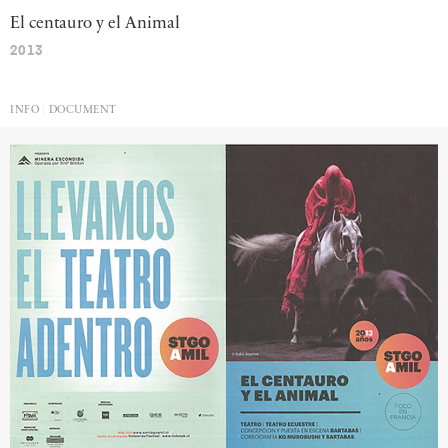
El
centauro
y
el
Animal
2013
INFO
DOCUMENT