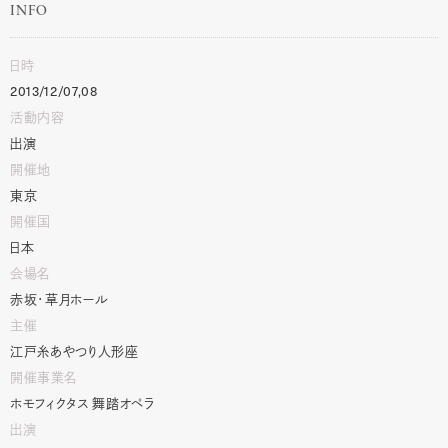
INFO
日時
2013/12/07,08
活動内容
出演
開催地
東京
開催国
日本
会場名
赤坂・草月ホール
主催
江戸糸あやつり人形座
開催事業名
ホモフィクタス 舞踏オペラ
出演