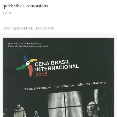
quick
silver
、
contorsions
2015
INFO
DESCRIPTION
DOCUMENT