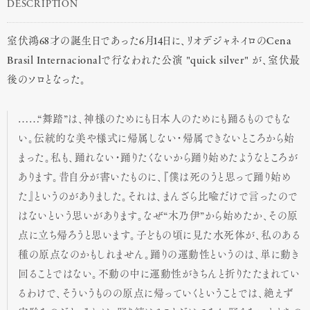
DESCRIPTION
室伏鴻68才の誕生日であった6月14日に、リオデジャネイロのCena
Brasil Internacionalで行なわれた公演 "quick silver" が、室伏最
後のソロとなった。
……“舞踏”は、神様のためにも日本人のためにも踊るものでもな
い。伝統的な美や様式に帰属しない・帰属できないところから始
まった。私も、踊れない・踊りたくないから踊り始めたようなところが
あります。昔自分が書いたものに、『僕は死のうと思って踊り始め
た』というのがありました。それは、まんざら比喩だけで言ったので
はないという思いがあります。なぜ“木乃伊”から始めたか、その原
点に立ち帰ろうと思います。子どもの頃に見た水死体が、私のある
種の原点なのかもしれません。踊りの運動性というのは、単に動き
回ることではない。不動の中に運動性がきちんと折りたたまれてい
るわけで、そういうものの原点に帰っていくということでは、絶えず