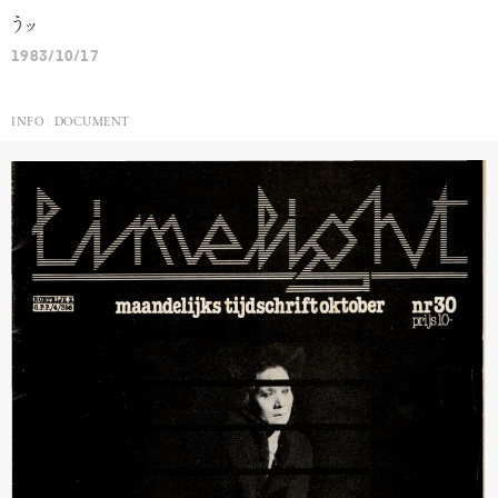
うッ
1983/10/17
INFO
DOCUMENT