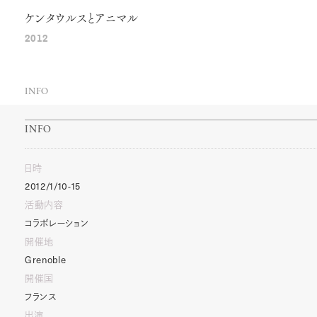
ケンタウルスとアニマル
2012
INFO
INFO
日時
2012/1/10-15
活動内容
コラボレーション
開催地
Grenoble
開催国
フランス
出演