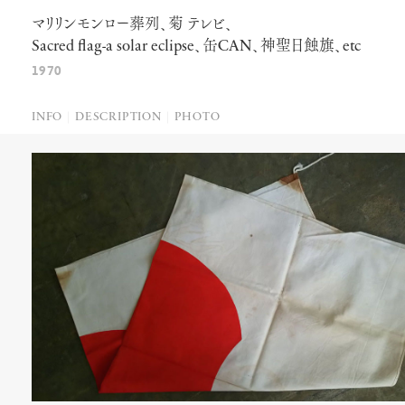
マリリンモンロー葬列、菊 テレビ、
Sacred
flag-a
solar
eclipse
、缶
CAN
、神聖日蝕旗、
etc
1970
INFO
DESCRIPTION
PHOTO