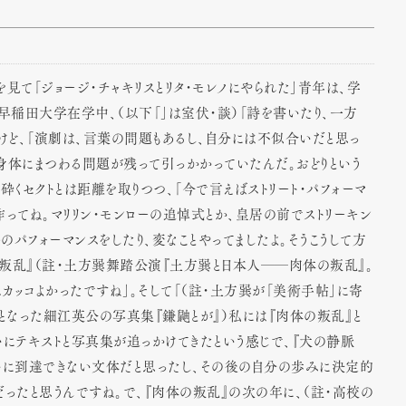
を見て「ジョージ・チャキリスとリタ・モレノにやられた」青年は、学
早稲田大学在学中、（以下「」は室伏・談）「詩を書いたり、一方
けど、「演劇は、言葉の問題もあるし、自分には不似合いだと思っ
く身体にまつわる問題が残って引っかかっていたんだ。おどりという
くセクトとは距離を取りつつ、「今で言えばストリート・パフォーマ
作ってね。マリリン・モンローの追悼式とか、皇居の前でストリーキン
のパフォーマンスをしたり、変なことやってましたよ。そうこうして方
の叛乱』（註・土方巽舞踏公演『土方巽と日本人──肉体の叛乱』。
）…カッコよかったですね」。そして「（註・土方巽が「美術手帖」に寄
となった細江英公の写真集『鎌鼬とが』）私には『肉体の叛乱』と
にテキストと写真集が追っかけてきたという感じで、『犬の静脈
いに到達できない文体だと思ったし、その後の自分の歩みに決定的
ったと思うんですね。で、『肉体の叛乱』の次の年に、（註・高校の