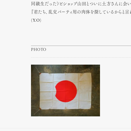
同級生だった）ビショップ山田とついに土方さんに会い
『君たち、乱交パーティ用の肉体を探しているからと言
(Y.O)
PHOTO