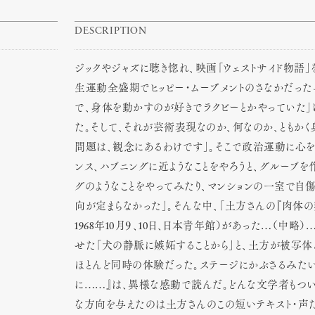
DESCRIPTION
ジックやジャズに聴き惚れ、映画「ウェストサイド物語」
生運動全盛期でヒッピー・ムーブメントのさなかだった
で、身体を動かすのが好きでラクビーとかやっていた」
た。そして、それが芸術表現なのか、何なのか、ともか
問題は、観念にあるわけです」。そこで政治運動に心を砕
ンス、ハプニングに近ようなことをやろうと、グループを
グのようなことをやってみたり、マンションの一室で自傷
向が定まらなかった」。そんな中、「土方さんの『肉体
1968年10月９、10日、日本青年館）があった…（中略
せた「犬の静脈に嫉妬することから」と、土方が被写体
ほとんど同時の体験だった。ステージにかぶさるみたい
に……』は、異様な感動で読んだ。どんな文学者もつ
な方向を与えたのは土方さんのこの短いテキスト・声だ