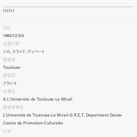
INFO
日時
1985/12/05
活動内容
ソロ、スライド、ディベート
開催地
Toulouse
開催国
フランス
会場名
A
L'Universite
de
Toulouse-Le
Mirail
開催事業名
L'Universite
de
Toulouse-Le
Mirail-G.R.E.T.
Department
Danse-
Centre
de
Promotion
Culturelle
出演