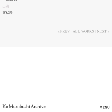
出演
室伏鴻
PREV
ALL WORKS
NEXT
Ko Murobushi Archive
MENU