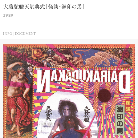
大駱駝艦天賦典式「怪談・海印の馬」
1989
INFO
DOCUMENT