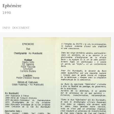
Eph
é
m
è
re
1990
INFO
DOCUMENT