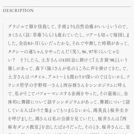
DESCRIPTION
ブラジルで膝を怪我して、手術よりも自然治癒がいいというので、
カミさん（註：草薙うらら）も疲れていたし、ツアーも切って帰国しま
した。全治8か月くらいだったかな。それで中断した時期があって、
タクシーの運ちゃんをやったんだ（笑）。96、97年くらいじゃな
い？ そうしたら、土方さんの13回忌に掛けて『土方巽’98』という
催しがあって、森下（隆）さんが私のところに声を掛けてきた。で、
土方さんはバタイユ、アルトーとも関わりが深いのではないかと、フ
ランス哲学の宇野邦一さんと西谷修さんをシンポジウムに呼ん
で、私がそこでパフォーマンスする企画をやった。その最後に、全
体的に舞踏について話すシンポジウムがあって、舞踏について話
している人ばかりで集まってもつまらないから、鴻英良と桜井圭介
を呼びました。鴻さんは私の公演を見ていたし、桜井さんは『西
麻布ダンス教室』を出したばかりだった。そのとき、桜井さんに、室