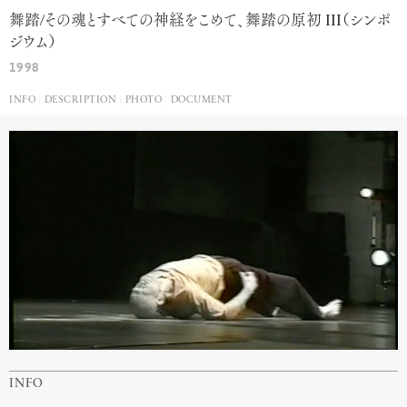
舞踏
/
その魂とすべての神経をこめて、舞踏の原初
III
（シンポ
ジウム）
1998
INFO
DESCRIPTION
PHOTO
DOCUMENT
INFO