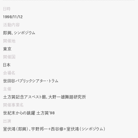
日時
1998/11/12
活動内容
即興、シンポジウム
開催地
東京
開催国
日本
会場名
世田谷パブリックシアター・トラム
主催
土方巽記念アスベスト館、大野一雄舞踏研究所
開催事業名
世紀末からの跳躍 土方巽
'98
出演
室伏鴻（即興）、宇野邦一＋西谷修＋室伏鴻（シンポジウム）