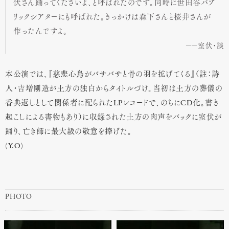
伏さん踊ってくださいよ、と呼ばれたのです。同時に世田谷パブ
リックシアターにも呼ばれた。きっかけは森下さんと桜井さんが
作ったんですよ。
室伏・談
本公演では、『慈悲心鳥がバサバサと骨の羽を拡げてくる』（註：詩
人・吉増剛造が土方の独白からタイトルづけ。当初は土方の葬儀の
香典返しとして関係者に配られたLPレコードで、のちにCD化。書き
起こしによる書物もあり）に収録された土方の肉声をバックに室伏が
踊り、亡き師に最大級の敬意を捧げた。
(Y.O)
PHOTO