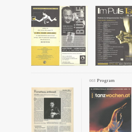
003
Program