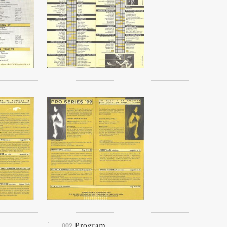
002
Program