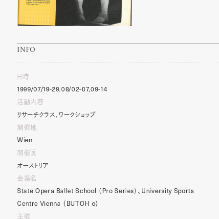
INFO
日時
1999/07/19-29,08/02-07,09-14
活動内容
リサーチクラス、ワークショップ
開催地
Wien
開催国
オーストリア
会場名
State
Opera
Ballet
School
（
Pro
Series
）、
University
Sports
Centre
Vienna
（
BUTOH
o
）
主催