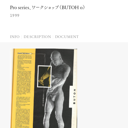
Pro
series
、ワークショップ（
BUTOH
o
）
1999
INFO
DESCRIPTION
DOCUMENT