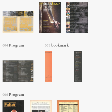
004
005
Program
bookmark
006
Program