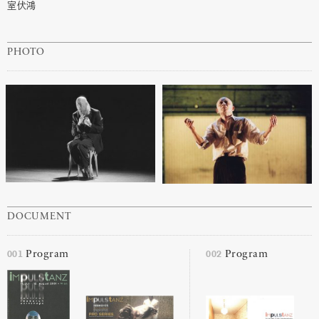
室伏鴻
PHOTO
DOCUMENT
001
002
Program
Program