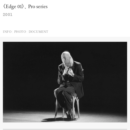
《
Edge
01
》、
Pro
series
2001
INFO
PHOTO
DOCUMENT