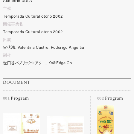
Auditorio
UDLA
主催
Temporada
Cultural
otono
2002
開催事業名
Temporada
Cultural
otono
2002
出演
室伏鴻、
Valentina
Castro
、
Rodorigo
Angoitia
制作
世田谷パブリックシアター、
Ko&Edge
Co.
DOCUMENT
001
002
Program
Program