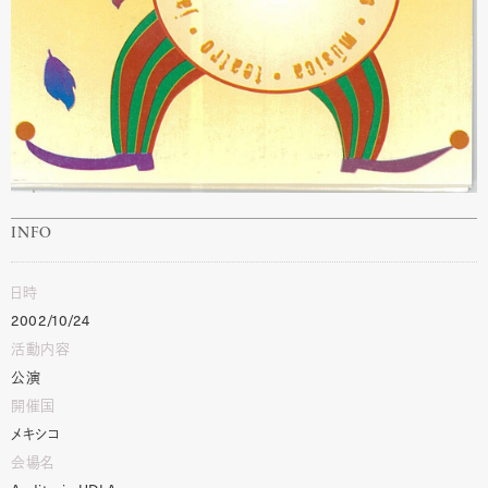
INFO
日時
2002/10/24
活動内容
公演
開催国
メキシコ
会場名