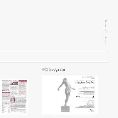
Document | photos
002
Program