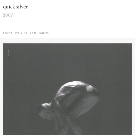
quick
silver
2007
INFO
PHOTO
DOCUMENT