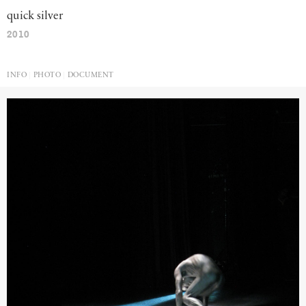
quick
silver
2010
INFO
PHOTO
DOCUMENT