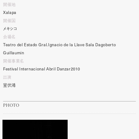
開催地
Xalapa
開催国
メキシコ
会場名
Teatro
del
Estado
Gral.Ignacio
de
la
Llave
Sala
Dagoberto
Guillaumin
開催事業名
Festival
Internacional
Abril
Danzar2010
出演
室伏鴻
PHOTO