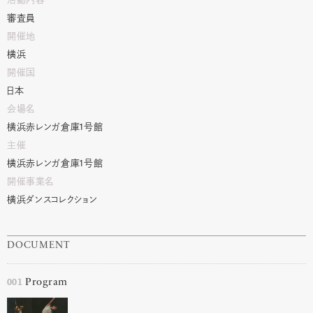
審査員
開催地
横浜
開催国
日本
会場名
横浜赤レンガ倉庫
1
号館
主催
横浜赤レンガ倉庫
1
号館
開催事業名
横浜ダンスコレクション
DOCUMENT
001
Program