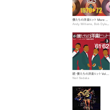
僕たちの洋楽ヒット More DELUXE 1970-72 Vol. 3 [Disc 2]
Andy Williams, Bob Dylan, Santana, Shocking Blue, Sly & The Family Stone, Sylvie Vartan, The O'Jays, Wilson Pickett
続・僕たちの洋楽ヒット Vol.3 (1961-1962)
Neil Sedaka