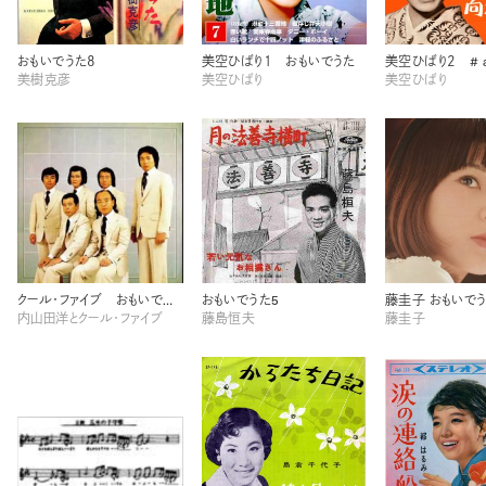
おもいでうた８
美空ひばり１ おもいでうた
美樹克彦
美空ひばり
美空ひばり
クール・ファイブ おもいでうた9
おもいでうた5
藤圭子 おもいでう
内山田洋とクール・ファイブ
藤島恒夫
藤圭子