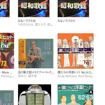
おもいでうた12
おもいでうた11
ちあきなおみ, 扇ひろ子, 森繁久彌
僕たちの洋楽ヒット More DELUXE 1970-72 Vol. 3 [Disc 1]
浜口庫之助メモリアルコレクション100 [Disc 2]
僕たちの洋楽ヒット Vol.5 (1971-72)
Elton John, Elvis Presley, Sylvie Vartan
坂本九, 植木等
Andy Williams, Rod Stewart, The O'Jays, The Temptations