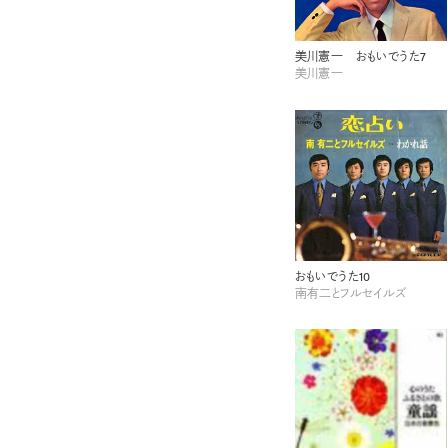
美川憲一 おもいでうた7
美川憲一
おもいでうた10
南有二とフルセイルズ