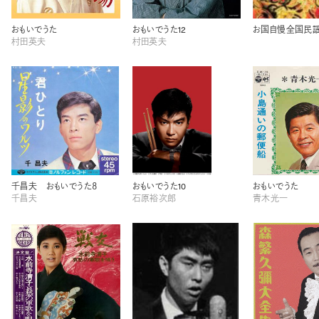
おもいでうた
おもいでうた12
村田英夫
村田英夫
千昌夫 おもいでうた８
おもいでうた10
おもいでうた
千昌夫
石原裕次郎
青木光一