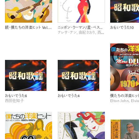
続・僕たちの洋楽ヒット Vol.4 (1962-1963)
ニッポン・ウーマン/星・ベストヒット集
おもいでうた10
テレサ・テン, 由紀さおり, 西田佐知子, 越路吹雪
おもいでうた6
おもいでうた4
西田佐知子