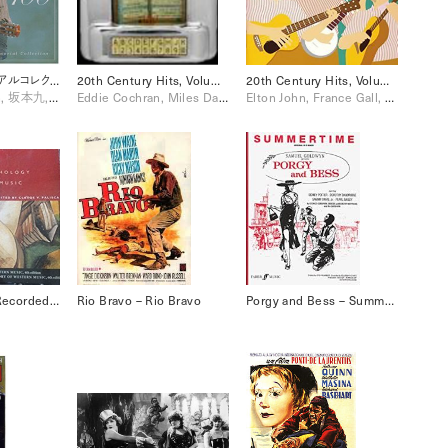
浜口庫之助メモリアルコレクション100 [Disc 1]
20th Century Hits, Volume Two/ Trilogy [Disc 3]
20th Century Hits, Volume Two/ Trilogy [Disc 2]
Johnny Tillotson, 坂本九, 小林旭
Eddie Cochran, Miles Davis, Nina Simone, Santana, The Beatles
Elton John, France Gall, Glenn Miller, Johnny Cash, Neil Sedaka, Otis Redding, Paul Anka, The Platters
W a 06 Norton Recorded Anthology of Western Music, Vol. 1 [Disc 6]
Rio Bravo – Rio Bravo
Porgy and Bess – Summertime