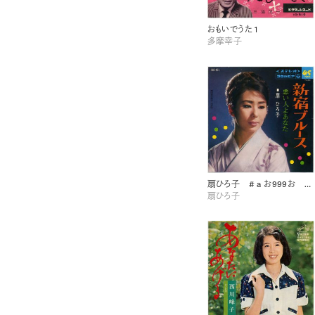
おもいでうた 1
多摩幸子
扇ひろ子 # a お999お おもいでうた12
扇ひろ子