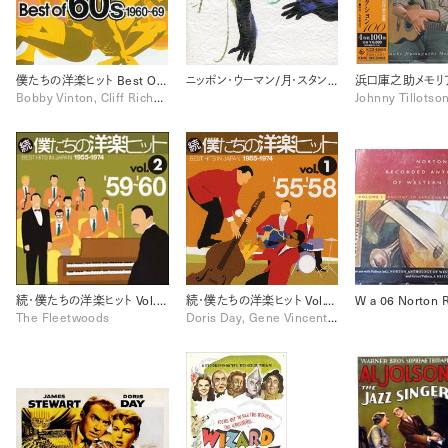
僕たちの洋楽ヒット Best Of 60’s 1960-1969
ニッポン・ウーマン/月・スタンダード集
Bobby Vinton, Cliff Richard, France Gall, Neil Sedaka, Otis Redding, Roy Orbison, Sylvie Vartan, The Birds, The Cascades, The Hollies, The Monkees, The Temptations
続・僕たちの洋楽ヒット Vol.2 (1959-1960)
続・僕たちの洋楽ヒット Vol.1 (1955-1958)
The Fleetwoods
Doris Day, Gene Vincent, Harry Belafonte, Johnnie Ray, Marty Robbins, Ricky Nelson, The Everly Brothers, The Platters