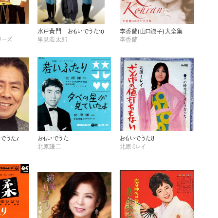
水戸黄門 おもいでうた10
李香蘭(山口淑子)大全集
ターズ
里見浩太郎
李香蘭
でうた7
おもいでうた
おもいでうた８
北原謙二
北原ミレイ