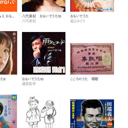
美空ひばり２ # a え おもいでうた12
八代亜紀 おもいでうた10
おもいでうた
八代亜紀
畠山みどり
た9
おもいでうた10
こころのうた 唱歌
湯原昌幸