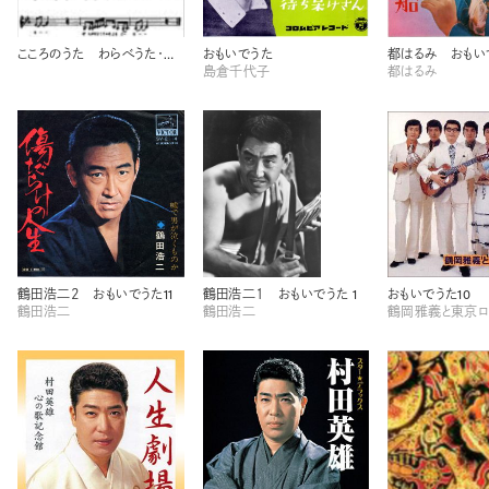
こころのうた わらべうた・古謡
おもいでうた
都はるみ おもい
島倉千代子
都はるみ
鶴田浩二２ おもいでうた11
鶴田浩二１ おもいでうた 1
おもいでうた10
鶴田浩二
鶴田浩二
鶴岡雅義と東京ロ