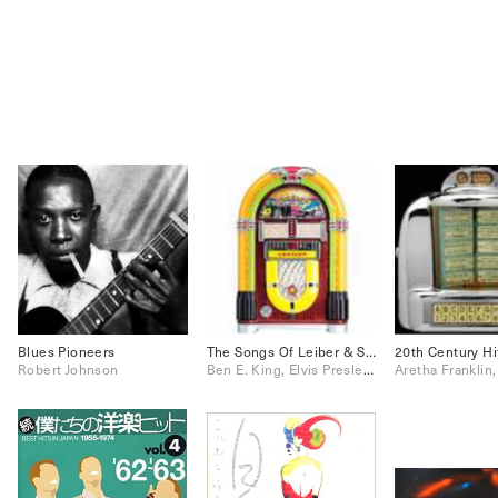
Blues Pioneers
The Songs Of Leiber & Stoller
Robert Johnson
Ben E. King, Elvis Presley, Jo Stafford, Peggy Lee, Perry Como, Ray Charles, The Drifters