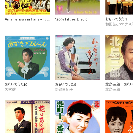
An american in Paris – It’s wonderful
120% Fifties Disc 5
おもいでうた 1
和田弘とマヒナス
おもいでうた10
おもいでうた9
北島三郎 おもい
矢吹健
野路由紀子
北島三郎