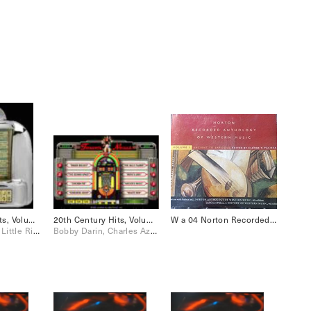
20th Century Hits, Volume Two [Disc 1]
20th Century Hits, Volume One
W a 04 Norton Recorded Anthology of Western Music, Vol. 1 Ancient to Baroque [Disc 4]
Aretha Franklin, Little Richard
Bobby Darin, Charles Aznavour, Duke Ellington, Edith Piaf, Fleetwood Mac, Frank Sinatra, Sam Cooke, The Drifters