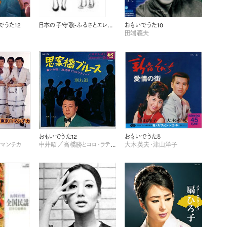
でうた12
日本の子守歌-ふるさとエレジー- 監修 菅野覧
おもいでうた10
田端義夫
おもいでうた12
おもいでうた８
マンチカ
中井昭／高橋勝とコロ・ラティーノ
大木英夫・津山洋子