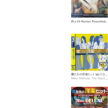
W a 02 Norton Recorded Anthology of Western Music, Vol. 1 Ancient to Baroque [Disc 2]
僕たちの洋楽ヒット Vol.7 (1973-75)
Mike Oldfield, The Stylistics