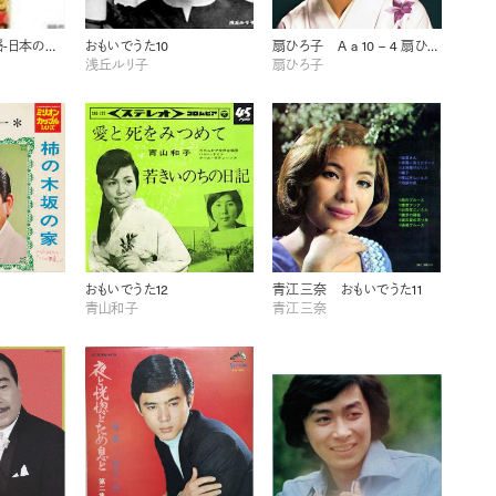
お国自慢全国民謡-日本の音景色-
おもいでうた10
扇ひろ子 A a 10 – 4 扇ひろ子 任侠演歌
浅丘ルリ子
扇ひろ子
おもいでうた12
青江三奈 おもいでうた11
青山和子
青江三奈