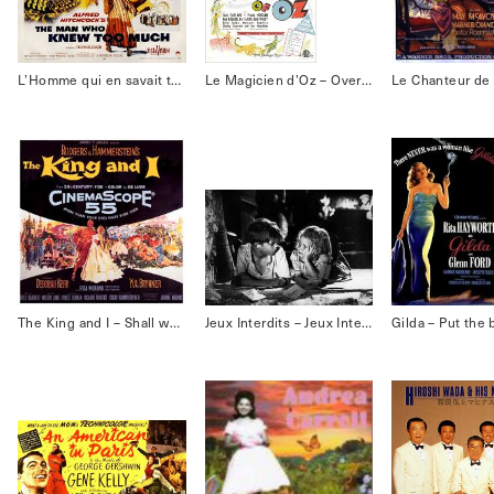
L’Homme qui en savait trop – Que Sera Sera
Le Magicien d’Oz – Over the rainbow
The King and I – Shall we dance
Jeux Interdits – Jeux Interdits