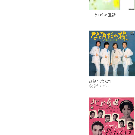
こころのうた 童謡
おもいでうた11
殿様キングス