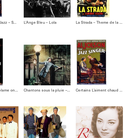
Le Chanteur de Jazz – Swanee
L’Ange Bleu – Lola
La Strada – Theme de la Strada
Gilda – Put the blame on name
Chantons sous la pluie – Singing in the rain
Certains L’aiment chaud – I wanna be loved by you