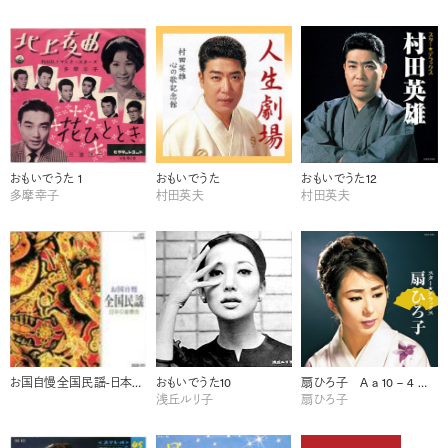
おもいでうた 1
おもいでうた
おもいでうた12
多摩幸子
村田英夫
村田英夫
お国自慢全国民謡-日本の音景色-
おもいでうた10
扇ひろ子 A a 10 – 4 扇ひろ子 任侠演歌
浅丘ルリ子
扇ひろ子