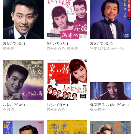
おもいでうた11
おもいでうた 1
おもいでうた12
橋幸夫
吉永小百合, 橋幸夫
宮史朗とぴんからトリオ
おもいでうた11
おもいでうた 1
梶芽衣子 おもいでうた10
久保浩
吉永小百合
梶芽衣子