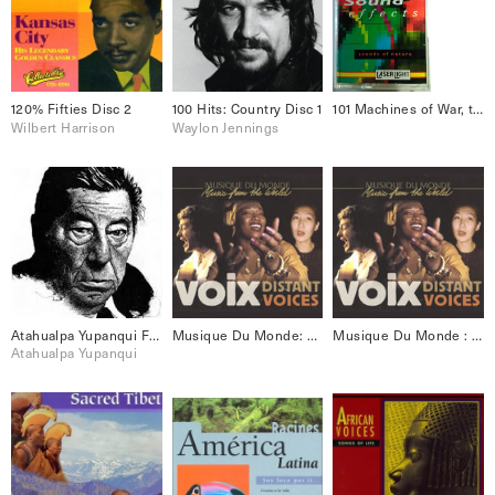
120% Fifties Disc 2
100 Hits: Country Disc 1
101 Machines of War, the: 101 Digital Sound Effects (1993)
Wilbert Harrison
Waylon Jennings
Atahualpa Yupanqui Folklore Best 18
Musique Du Monde: Voix [Disc 2]
Musique Du Monde : Voix – Distant Voices
Atahualpa Yupanqui