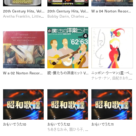
20th Century Hits, Volume Two [Disc 1]
20th Century Hits, Volume One
W a 04 Norton Recorded Anthology of Western Music, Vol. 1 Ancient to Baroque [Disc 4]
Aretha Franklin, Little Richard
Bobby Darin, Charles Aznavour, Duke Ellington, Edith Piaf, Fleetwood Mac, Frank Sinatra, Sam Cooke, The Drifters
W a 02 Norton Recorded Anthology of Western Music, Vol. 1 Ancient to Baroque [Disc 2]
続・僕たちの洋楽ヒット Vol.4 (1962-1963)
ニッポン・ウーマン/星・ベストヒット集
テレサ・テン, 由紀さおり, 西田佐知子, 越路吹雪
おもいでうた10
おもいでうた12
おもいでうた11
ちあきなおみ, 扇ひろ子, 森繁久彌