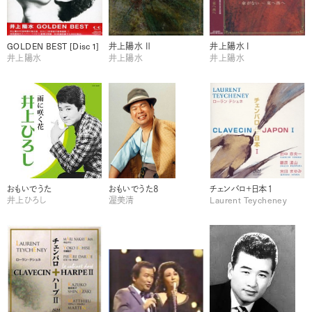
GOLDEN BEST [Disc 1]
井上陽水 Ⅱ
井上陽水 Ⅰ
井上陽水
井上陽水
井上陽水
おもいでうた
おもいでうた８
チェンバロ＋日本１
井上ひろし
渥美清
Laurent Teycheney