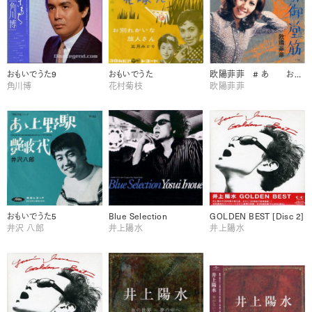
おもいでうた9
おもいでうた
欧陽菲菲 # あ おもいでうた5
角川博
花村菊枝
欧陽菲菲
おもいでうた5
Blue Selection
GOLDEN BEST [Disc 2]
井沢 八郎
井上陽水
井上陽水