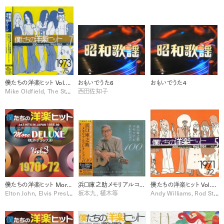
僕たちの洋楽ヒット Vol.7 (1973-75)
おもいでうた6
おもいでうた4
Mike Oldfield, The Stylistics
西田佐知子
僕たちの洋楽ヒット More DELUXE 1970-72 Vol. 3 [Disc 1]
浜口庫之助メモリアルコレクション100 [Disc 2]
僕たちの洋楽ヒット Vol.5 (1971-72)
Elton John, Elvis Presley, Sylvie Vartan
坂本九, 植木等
Andy Williams, Rod Stewart, The O'Jays, The Temptations