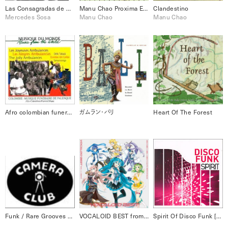
Las Consagradas de Atahualpa y Mercedes
Manu Chao Proxima Estacion: Esperanza
Clandestino
Mercedes Sosa
Manu Chao
Manu Chao
Afro colombian funeral music : Batata, el legado del Palenque [Disc 1]
ガムラン・バリ
Heart Of The Forest
Funk / Rare Grooves Funk Fiction 4
VOCALOID BEST from ニコニコ動画 (あお)
Spirit Of Disco Funk [Disc 2] Disco