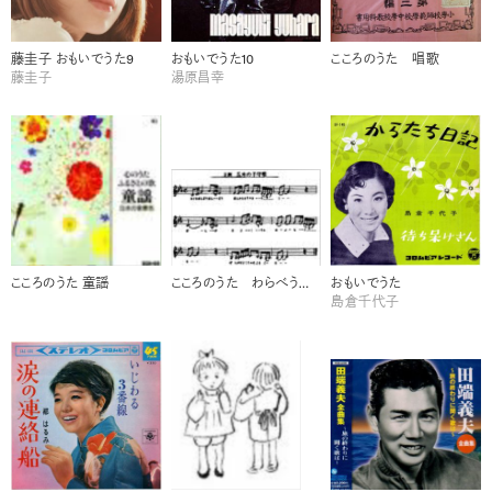
藤圭子 おもいでうた9
おもいでうた10
こころのうた 唱歌
藤圭子
湯原昌幸
こころのうた 童謡
こころのうた わらべうた・古謡
おもいでうた
島倉千代子