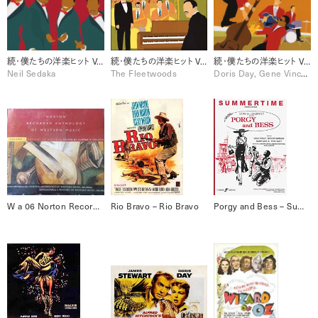
続・僕たちの洋楽ヒット Vol.3 (1961-1962)
続・僕たちの洋楽ヒット Vol.2 (1959-1960)
続・僕たちの洋楽ヒット Vol.1 (1955-1958)
Neil Sedaka
The Fleetwoods
Doris Day, Gene Vincent, Harry Belafonte, Johnnie Ray, Marty Robbins, Ricky Nelson, The Everly Brothers, The Platters
W a 06 Norton Recorded Anthology of Western Music, Vol. 1 [Disc 6]
Rio Bravo – Rio Bravo
Porgy and Bess – Summertime