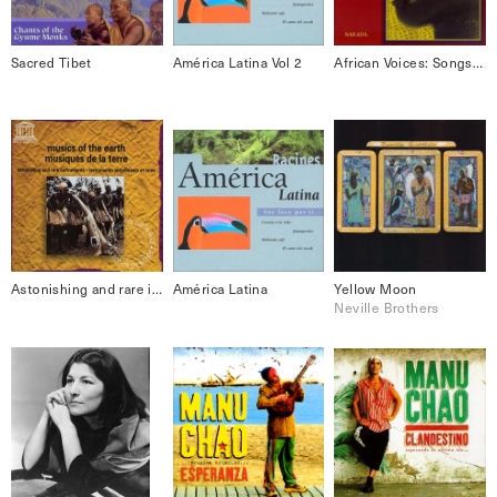
Sacred Tibet
América Latina Vol 2
African Voices: Songs of Life
Astonishing and rare instruments Musics Of The Earth
América Latina
Yellow Moon
Neville Brothers