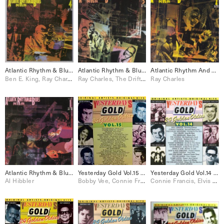
Atlantic Rhythm & Blues: 1947-1974 [Disc 4]
Atlantic Rhythm & Blues: 1947-1974 [Disc 3]
Atlantic Rhythm And Blues: 1947-1974 [Disc 2]
Ben E. King, Ray Charles, The Drifters
Ray Charles, The Drifters
Ray Charles
Atlantic Rhythm & Blues: 1947-1974 [Disc 1]
Yesterday Gold Vol.15 – 24 Golden Oldies
Yesterday Gold Vol.14 – 24 Golden Oldies
Al Hibbler
Bobby Vee, Connie Francis, Elvis Presley, Freddy Cannon, Paul Anka, Ray Charles, Roy Orbison, The Drifters, The Everly Brothers, The Platters
Connie Francis, Elvis Presley, Ray Charles, Roy Orbison, The Everly Brothers, The Skyliners