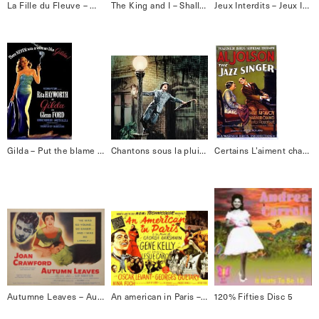
La Fille du Fleuve – Mambo Bacan
The King and I – Shall we dance
Jeux Interdits – Jeux Interdits
Gilda – Put the blame on name
Chantons sous la pluie – Singing in the rain
Certains L’aiment chaud – I wanna be loved by you
Autumne Leaves – Autumne Leaves
An american in Paris – It’s wonderful
120% Fifties Disc 5