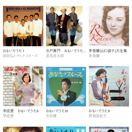
おもいでうた 1
水戸黄門 おもいでうた10
李香蘭(山口淑子)大全集
和田弘とマヒナスターズ
里見浩太郎
李香蘭
李成愛 おもいでうた5
おもいでうた10
おもいでうた9
李成愛
矢吹健
野路由紀子