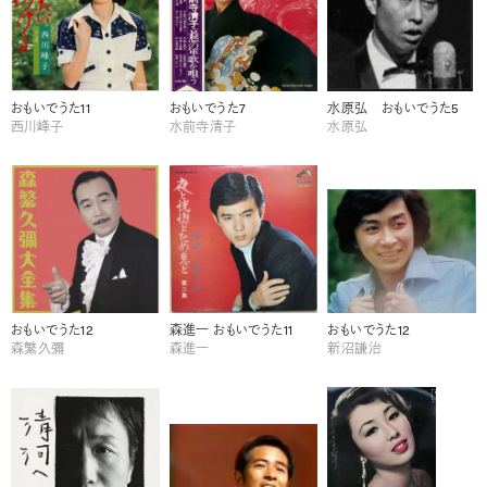
おもいでうた11
おもいでうた7
水原弘 おもいでうた5
西川峰子
水前寺清子
水原弘
おもいでうた12
森進一 おもいでうた11
おもいでうた12
森繁久彌
森進一
新沼謙治