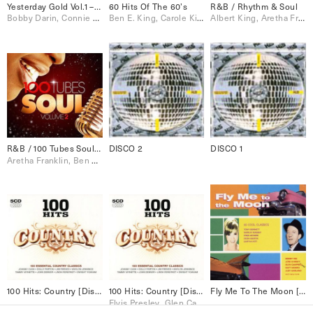
Yesterday Gold Vol.1 – 24 Golden Oldies
60 Hits Of The 60’s
R&B / Rhythm & Soul
Bobby Darin, Connie Francis, Elvis Presley, Jerry Lee Lewis, Johnnie Ray, Johnny Preston, Little Richard, Neil Sedaka, Paul Anka, Ray Charles, The Drifters, The Everly Brothers, The Platters
Ben E. King, Carole King, Dion, Johnny Preston, Ray Charles, Ricky Nelson, Roy Orbison, Sam Cooke, The Beatles, The Everly Brothers, The Four Seasons, The Shirelles
Albert King, Aretha Franklin, Dusty Springfield, James Brown, Nina Simone, Otis Redding, Sly & The Family Stone, Stevie Wonder, The Miracles, The O'Jays, The Stylistics, The Temptations
R&B / 100 Tubes Soul Vol.2
DISCO 2
DISCO 1
Aretha Franklin, Ben E. King, Bill Withers, Donald Byrd, Earth Wind & Fire, James Brown, Otis Redding, Ray Charles, Sarah Vaughan, The Temptations, Wilson Pickett
100 Hits: Country [Disc 4]
100 Hits: Country [Disc 3]
Fly Me To The Moon [Disc 1]
Elvis Presley, Glen Campbell, John Denver