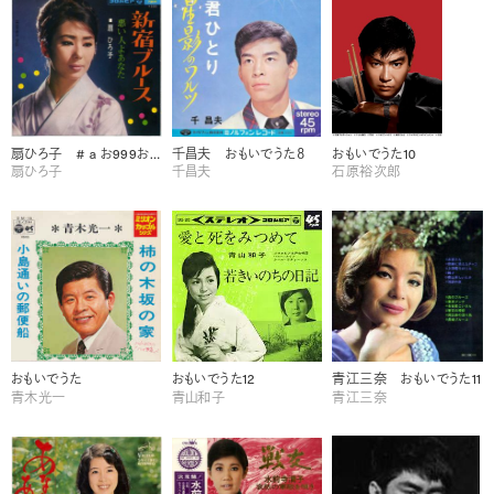
扇ひろ子 # a お999お おもいでうた12
千昌夫 おもいでうた８
おもいでうた10
扇ひろ子
千昌夫
石原裕次郎
おもいでうた
おもいでうた12
青江三奈 おもいでうた11
青木光一
青山和子
青江三奈