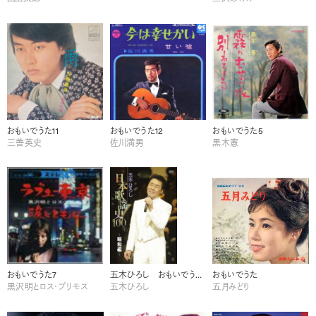
おもいでうた11
おもいでうた12
おもいでうた5
三善英史
佐川満男
黒木憲
おもいでうた7
五木ひろし おもいでうた８
おもいでうた
黒沢明とロス・プリモス
五木ひろし
五月みどり