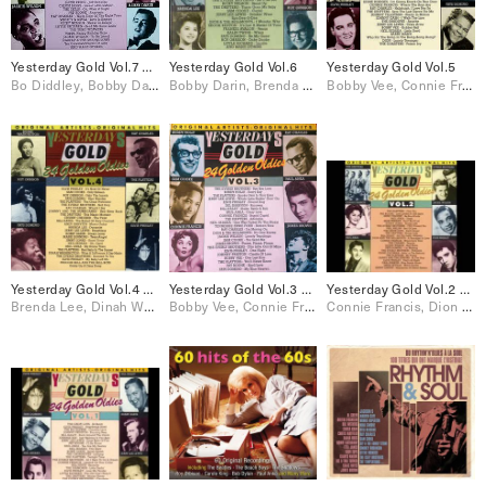
Yesterday Gold Vol.7 – 24 Golden Oldies
Yesterday Gold Vol.6
Yesterday Gold Vol.5
Bo Diddley, Bobby Darin, Connie Francis, Jackie Wilson, Little Richard, Ray Charles, Ricky Nelson, Sam Cooke, The Everly Brothers, The Platters
Bobby Darin, Brenda Lee, Connie Francis, Dion & The Belmonts, Frankie Avalon, Jerry Lee Lewis, Johnnie Ray, Little Richard, Paul Anka, Ricky Nelson, Roy Orbison, Sam Cooke, The Drifters, The Everly Brothers, The Platters
Bobby Vee, Connie Francis, Dion, Dion & The Belmonts, Elvis Presley, Jerry Lee Lewis, Johnny Cash, Johnny Tillotson, Neil Sedaka, Ray Charles, Sam Cooke, The Drifters, The Everly Brothers, The Platters
Yesterday Gold Vol.4 – 24 Golden Oldies
Yesterday Gold Vol.3 – 24 Golden Oldies
Yesterday Gold Vol.2 – 24 Golden Oldies
Brenda Lee, Dinah Washington, Elvis Presley, Jerry Lee Lewis, Neil Sedaka, Paul Anka, Ray Charles, Roy Orbison, Sam Cooke, The Drifters, The Everly Brothers, The Platters
Bobby Vee, Connie Francis, Dion & The Belmonts, Elvis Presley, Jackie Wilson, James Brown, Jerry Lee Lewis, Johnny Preston, Neil Sedaka, Paul Anka, Ray Charles, Sam Cooke, The Drifters, The Everly Brothers, The Platters
Connie Francis, Dion & The Belmonts, Eddie Cochran, Elvis Presley, Gene Vincent, Jackie Wilson, Paul Anka, The Drifters, The Everly Brothers, The Platters