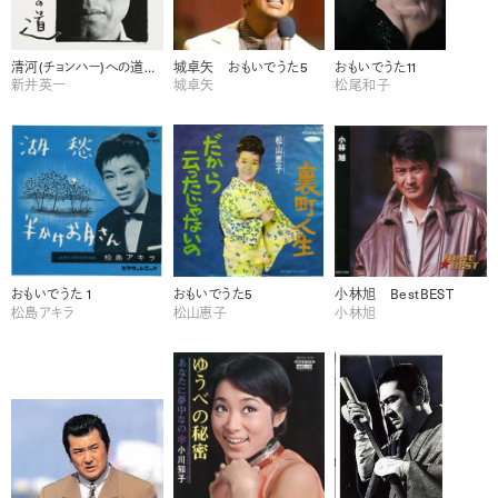
清河(チョンハー)への道～48番
城卓矢 おもいでうた5
おもいでうた11
新井英一
城卓矢
松尾和子
おもいでうた 1
おもいでうた5
小林旭 BestBEST
松島アキラ
松山恵子
小林旭