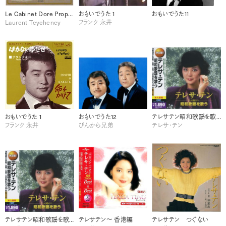
Le Cabinet Dore Propos
おもいでうた 1
おもいでうた11
Laurent Teycheney
フランク 永井
おもいでうた 1
おもいでうた12
テレサテン昭和歌謡を歌うー2
フランク 永井
ぴんから兄弟
テレサ・テン
テレサテン昭和歌謡を歌う-1
テレサテン～ 香港編
テレサテン つぐない