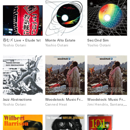
呑むズ Live + Etude 1st
Monte Alto Estate
Sec:Ond Sim
Yoshio Ootani
Yoshio Ootani
Yoshio Ootani
Jazz Abstractions
Woodstock: Music From The Original Soundtrack And More, Vol. 1
Woodstock: Music From The Original Soundtrack And More, Vol. 2
Yoshio Ootani
Canned Heat
Jimi Hendrix, Santana, Sly & The Family Stone