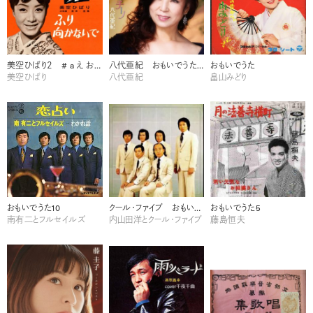
美空ひばり２ # a え おもいでうた12
八代亜紀 おもいでうた10
おもいでうた
美空ひばり
八代亜紀
畠山みどり
おもいでうた10
クール・ファイブ おもいでうた9
おもいでうた5
南有二とフルセイルズ
内山田洋とクール・ファイブ
藤島恒夫