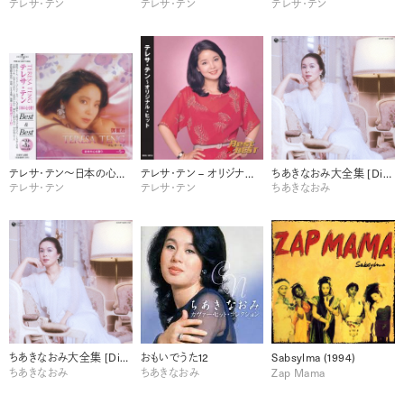
テレサ・テン
テレサ・テン
テレサ・テン
テレサ・テン～日本の心を歌う～ Best & Best
テレサ・テン – オリジナル・ヒット
ちあきなおみ大全集 [Disc 1]
テレサ・テン
テレサ・テン
ちあきなおみ
ちあきなおみ大全集 [Disc 2]
おもいでうた12
Sabsylma (1994)
ちあきなおみ
ちあきなおみ
Zap Mama