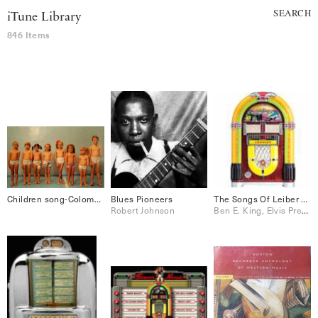
SEARCH
iTune Library
846 Items
Children song-Colombia
Blues Pioneers
The Songs Of Leiber & Stoller
Robert Johnson
Ben E. King, Elvis Presley, Jo Stafford, Peggy Lee, Perry Como, Ray Charles, The Drifters