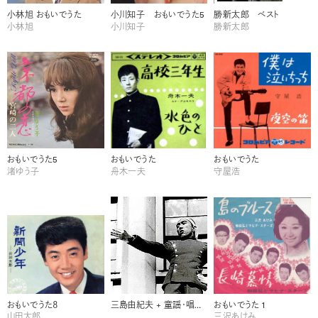
小林旭 おもいでうた
小川知子 おもいでうた5
勝新太郎 ベスト
小林旭
小川知子
勝新太郎
おもいでうた5
おもいでうた
おもいでうた
渚ゆう子
舟木一夫
守屋浩
おもいでうた８
三島由紀夫 + 童謡・唱歌集
おもいでうた 1
山田太郎
三沢あけみ