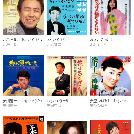
北島三郎 おもいでうた7
おもいでうた
おもいでうた８
北島三郎
北原謙二
北原ミレイ
美川憲一 おもいでうた7
おもいでうた８
美空ひばり１ おもいでうた
美川憲一
美樹克彦
美空ひばり