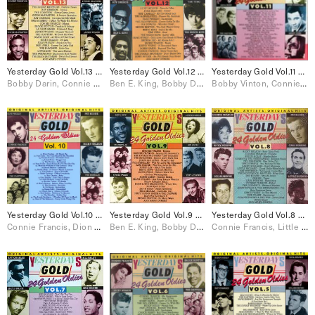
Yesterday Gold Vol.13 – 24 Golden Oldies
Yesterday Gold Vol.12 – 24 Golden Oldies
Yesterday Gold Vol.11 – 24 Golden Oldies
Bobby Darin, Connie Francis, Elvis Presley, Jackie Wilson, Paul Anka, Ray Charles, Ricky Nelson, Roy Orbison, The Everly Brothers, The Platters
Ben E. King, Bobby Darin, Brenda Lee, Connie Francis, Dion & The Belmonts, Elvis Presley, Jackie Wilson, Johnny Burnette, Paul Anka, Ray Charles, Ricky Nelson, Roy Orbison, The Everly Brothers, The Fleetwoods, The Four Seasons, The Shirelles
Bobby Vinton, Connie Francis, Dion, Elvis Presley, Neil Sedaka, Ray Charles, The Drifters, The Four Seasons, The Ronettes
Yesterday Gold Vol.10 – 24 Golden Oldies
Yesterday Gold Vol.9 – 24 Golden Oldies
Yesterday Gold Vol.8 – 24 Golden Oldies
Connie Francis, Dion & The Belmonts, Eddie Cochran, Elvis Presley, Little Richard, Neil Sedaka, Paul Anka, Ray Charles, Ricky Nelson, Sam Cooke, The Drifters, The Everly Brothers, The Platters, The Shirelles
Ben E. King, Bobby Darin, Connie Francis, Dion & The Belmonts, Jerry Lee Lewis, Neil Sedaka, Sam Cooke, The Everly Brothers, The Platters, The Shirelles, The Skyliners
Connie Francis, Little Richard, Ricky Nelson