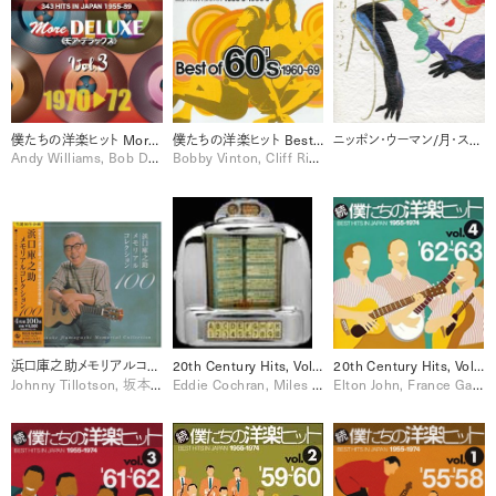
僕たちの洋楽ヒット More DELUXE 1970-72 Vol. 3 [Disc 2]
僕たちの洋楽ヒット Best Of 60’s 1960-1969
ニッポン・ウーマン/月・スタンダード集
Andy Williams, Bob Dylan, Santana, Shocking Blue, Sly & The Family Stone, Sylvie Vartan, The O'Jays, Wilson Pickett
Bobby Vinton, Cliff Richard, France Gall, Neil Sedaka, Otis Redding, Roy Orbison, Sylvie Vartan, The Birds, The Cascades, The Hollies, The Monkees, The Temptations
浜口庫之助メモリアルコレクション100 [Disc 1]
20th Century Hits, Volume Two/ Trilogy [Disc 3]
20th Century Hits, Volume Two/ Trilogy [Disc 2]
Johnny Tillotson, 坂本九, 小林旭
Eddie Cochran, Miles Davis, Nina Simone, Santana, The Beatles
Elton John, France Gall, Glenn Miller, Johnny Cash, Neil Sedaka, Otis Redding, Paul Anka, The Platters