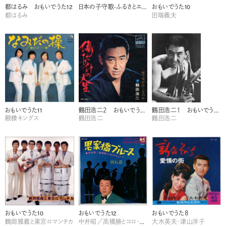
都はるみ おもいでうた12
日本の子守歌-ふるさとエレジー- 監修 菅野覧
おもいでうた10
都はるみ
田端義夫
おもいでうた11
鶴田浩二２ おもいでうた11
鶴田浩二１ おもいでうた 1
殿様キングス
鶴田浩二
鶴田浩二
おもいでうた10
おもいでうた12
おもいでうた８
鶴岡雅義と東京ロマンチカ
中井昭／高橋勝とコロ・ラティーノ
大木英夫・津山洋子