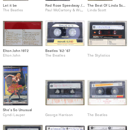
Let it be
Red Rose Speedway / Band on the run
The Best Of Linda Scott
The Beatles
Paul McCartony & Wings
Linda Scott
Elton John 1972
Beatles ’62-’67
Elton John
The Beatles
The Stylistics
She’s So Unusual
Cyndi Lauper
George Harrison
The Beatles