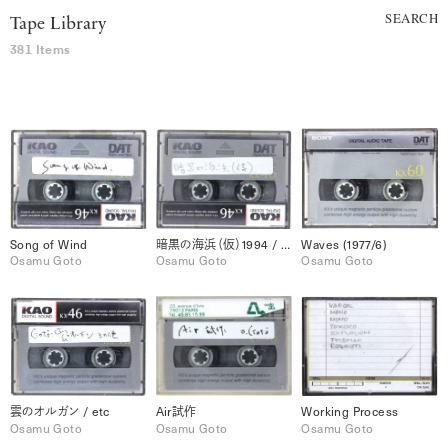
SEARCH
Tape Library
381 Items
Song of Wind
暗黒の海浜（仮）1994 / マタハリ 1992
Waves (1977/6)
Osamu Goto
Osamu Goto
Osamu Goto
雲のオルガン / etc
Air試作
Working Process
Osamu Goto
Osamu Goto
Osamu Goto