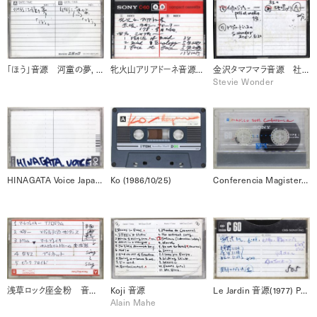
「ほう」音源 河童の夢, 魔笛 (1989)
牝火山アリアドーネ音源 赤坂・ラテン・クォーター (1978/8/24)
金沢タマフマラ音源 社の地鳴り / インカのジプシーpsse et medio / トリプルトランス 1977
Stevie Wonder
HINAGATA Voice Japanese+French
Ko (1986/10/25)
Conferencia Magisterial MEXICO (2001)
浅草ロック座金粉 音源 / 東寺 音源
Koji 音源
Le Jardin 音源(1977) Paris
Alain Mahe