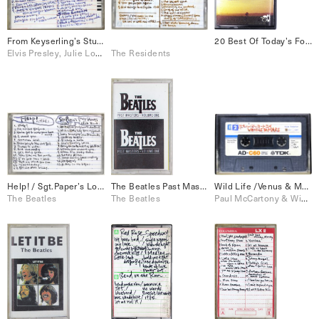
From Keyserling’s Studio (1985 Wien)
20 Best Of Today’s Folkmusic Alexis Sorbas, El Condor Pasa, etc.
Elvis Presley, Julie London
The Residents
Help! / Sgt.Paper’s Lonely Hearts Club Band
The Beatles Past Masters・Volume One
Wild Life /Venus & Mars
The Beatles
The Beatles
Paul McCartony & Wings