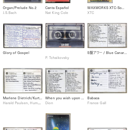
Organ/Prelude No.2
Canta Español
WAXWORKS XTC-Some Singles 1977-1982
J.S.Bach
Nat King Cole
XTC
Glory of Gospel
S盤アワー / Blue Canary, Oh! My Pa・Pa, etc.
P. Tchaikovsky
Marlene Dietrich/Kurt Weil/Harald Paulsen/Humoreskimos
When you wish upon a star, Come go with me, etc
Babaca
Harald Paulsen, Humoreskimos, Kurt Weil, Marlene Dietrich
Dion
France Gall