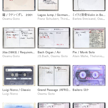
鐘 / ラテンくずし 2001
Lagos Jump / German Dance from Barry Lyndon, etc.（音源）
ミイラと背骨Violin in Bones (1996/1/14) / In Trutina
Osamu Goto
Franz Schubert, Third World
Barbra Streisand, Osamu Goto
Jiba (1993) / Requiem for Wind Light (1992/5/17)
Bach Organ / Air
Pie / Monk Solo
Osamu Goto
J.S.Bach, Osamu Goto
Alain Mahe, Thelonious Monk
Luigi Nono / Classic
Grand Passage /AFRO (Percussions)
Bailero ほか
Luigi Nono
Osamu Goto