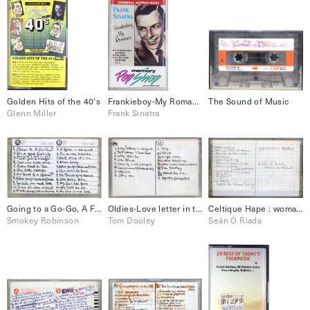
Golden Hits of the 40’s
Frankieboy-My Romance
The Sound of Music
Glenn Miller
Frank Sinatra
Going to a Go-Go, A Fork in the Road, etc
Oldies-Love letter in the sand, Cry, etc.
Celtique Hape : woman of Ireland, etc.
Smokey Robinson
Tom Dooley
Seán Ó Riada