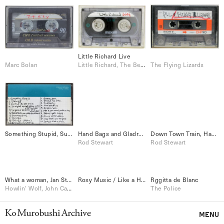
Little Richard Live
Marc Bolan
Little Richard, The Beatles
The Flying Lizards
Something Stupid, Surrender
Hand Bags and Gladrags, Maggie May, etc.
Down Town Train, Have I told you lately, etc.
Rod Stewart
Rod Stewart
Ko Murobushi Archive
MENU