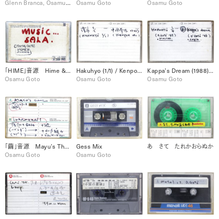
Glenn Branca, Osamu Goto
Osamu Goto
Osamu Goto
「HIME」音源 Hime & Sourse
Hakuhyo (1/1) / Kenpoh / etc.
Kappa’s Dream (1988) /Hakuhyo (1/4) (1989)
Osamu Goto
Osamu Goto
Osamu Goto
「繭」音源 Mayu’s Theme / Ikarugani
Gess Mix
あ さて たれかおらぬか
Osamu Goto
Osamu Goto