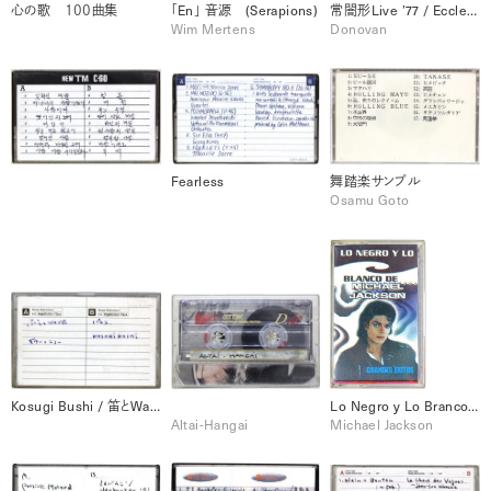
心の歌 １００曲集
「En」 音源 (Serapions)
常闇形Live ’77 / Ecclesiastes / Catch The Wind
Wim Mertens
Donovan
Fearless
舞踏楽サンプル
Osamu Goto
Kosugi Bushi / 笛とWave / ギターとエコー/パルス （KIRONか確認）
Lo Negro y Lo Branco de Michel Jackson
Altai-Hangai
Michael Jackson