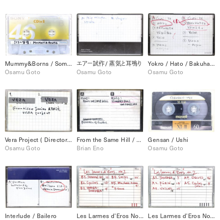
Mummy&Borns / Somatou
エアー試作/ 蒸気と耳鳴り
Yokro / Hato / Bakuhatsu / etc. 1994
Osamu Goto
Osamu Goto
Osamu Goto
Vera Project ( Director : Francisco Javier ATHIE )
From the Same Hill / Energy Fools The Magician
Gensan / Ushi
Osamu Goto
Brian Eno
Osamu Goto
Interlude / Bailero
Les Larmes d’Eros No.2 音源 Shanhai Gil / Cycles / etc.
Les Larmes d’Eros No.2音源 Jonkara / Furin / etc.