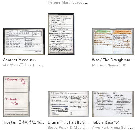
Helene Martin, Jacques Brel
Another Mood 1983
War / The Draughtsman’s Contract
ゴンザレス三上 & Ti Ti松村
Michael Nyman, U2
Tibetan, 日本のうた, Yukio Mishima
Drumming : Part III, Six Pianos, etc.
Tabula Rasa ’84
Steve Reich & Musicians
Arvo Part, Franz Schubert