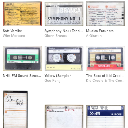
Soft Verdict
Symphony No.1 (Tonal Plexus)
Musica Futurista
Wim Mertens
Glenn Branca
A.Giuntini
NHK FM Sound Street DJ 甲斐よしひろ
Yellow (Sample）
The Best of Kid Creole & The Coconuts
Guo Feng
Kid Creole & The Coconuts