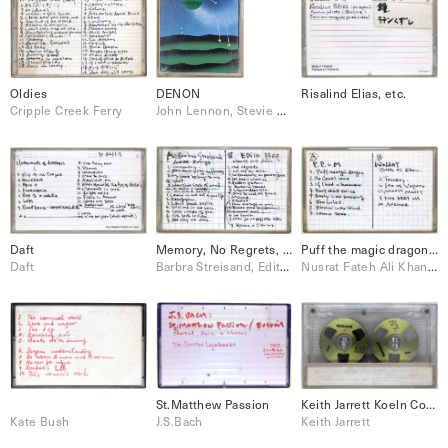
Oldies
DENON
Risalind Elias, etc.
Cripple Creek Ferry
John Lennon, Stevie Wonder, The Doors
Daft
Memory, No Regrets, etc.
Puff the magic dragon, The Cruel War, Avenue, etc.
Daft
Barbra Streisand, Edith Piaf
Nusrat Fateh Ali Khan, Peter, Paul& Mary
St.Matthew Passion
Keith Jarrett Koeln Concers
Kate Bush
J.S.Bach
Keith Jarrett