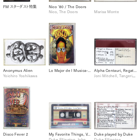
FM スターダスト特集
Nico ’80 / The Doors
Nico, The Doors
Marisa Monte
Anonymus Alien
Lo Major de l Musica-Disco / Designer Misic, That’s the way, etc.
Alpha Centauri, Regatta de Blanc, etc.
Yoichiro Yoshikawa
Joni Mitchell, Tangerine Dream, The Police
Disco Fever 2
My Favorite Things, Volunteered Slavery, Duke Ellington 40’s
Duke played by Duke
Duke Ellington, John Coltrane, Roland Kirk
Duke Ellington