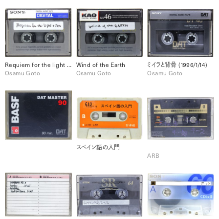
Requiem for the light & sea
Wind of the Earth
ミイラと背骨 (1996/1/14)
Osamu Goto
Osamu Goto
Osamu Goto
スペイン語の入門
ARB