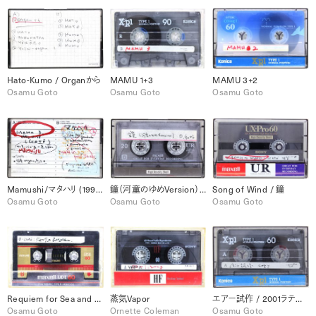
Hato-Kumo / Organから
MAMU 1+3
MAMU 3+2
Osamu Goto
Osamu Goto
Osamu Goto
Mamushi/マタハリ (1991/11/15) / MAMU 3
鐘（河童のゆめVersion）/ SU-SE(2)
Song of Wind / 鐘
Osamu Goto
Osamu Goto
Osamu Goto
Requiem for Sea and Lights / Grand Passage
蒸気Vapor
エアー試作 / 2001ラテンくずし
Osamu Goto
Ornette Coleman
Osamu Goto