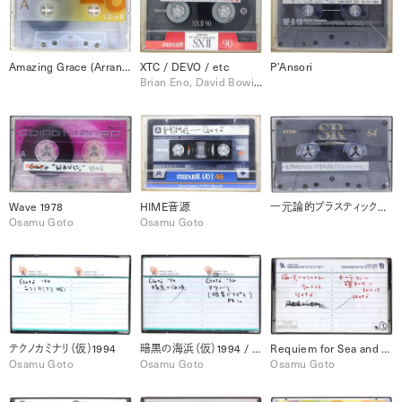
Amazing Grace (Arranged by Osamu Goto)
XTC / DEVO / etc
P’Ansori
Brian Eno, David Bowie, Devo, John Lennon, Rod Stewart, Talking Heads, The Flying Lizards, XTC
Wave 1978
HIME音源
一元論的プラスティック室伏版 / ブラックシーケンス
Osamu Goto
Osamu Goto
テクノカミナリ（仮）1994
暗黒の海浜（仮）1994 / マタハリ 1992
Requiem for Sea and Lights (1992/5/17) / オーロラあるいは寝オルガン (1992/5/17)
Osamu Goto
Osamu Goto
Osamu Goto