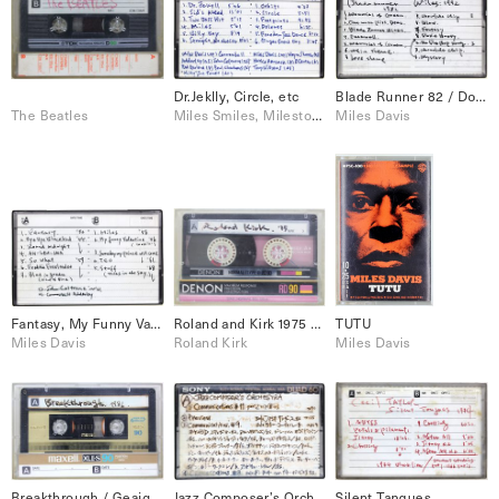
Dr.Jeklly, Circle, etc
Blade Runner 82 / Doo Bop 92
The Beatles
Miles Smiles, Milestones
Miles Davis
Fantasy, My Funny Valentine, etc.
Roland and Kirk 1975 / Natural Black Inventions
TUTU
Miles Davis
Roland Kirk
Miles Davis
Breakthrough / Geaige Adams Live 1987,1989
Jazz Composer’s Orchestra / Communication #11
Silent Tangues