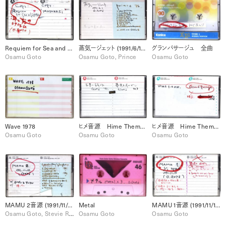
Requiem for Sea and Lights / Matahari
蒸気ージェット (1991/6/1) / New Position / etc.
グランパサージュ 全曲
Osamu Goto
Osamu Goto, Prince
Osamu Goto
Wave 1978
ヒメ音源 Hime Theme / Gran Passage (1985)
ヒメ音源 Hime Theme / Gran Passage (1985)
Osamu Goto
Osamu Goto
Osamu Goto
MAMU 2音源 (1991/11/15) /Say What /Born in Chicago / etc.
Metal
MAMU 1音源 (1991/11/15)
Osamu Goto, Stevie Ray Vaughan And Double Trouble, The Paul Butterfield Blues Band
Osamu Goto
Osamu Goto