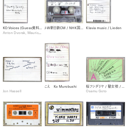
KO:Voices (Guess資料）/ユーモレスク / etc.
J-W新日鉄CM / NHK国際放送 原田和男
Klavia music / Lieden
Anton Dvorak, Maurice Ravel
こえ Ko Murobushi
桜フシダリヤ / 瞽女唄 / etc.
Jon Hassell
Osamu Goto