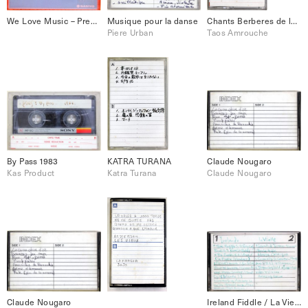
We Love Music – Presented by Sanyo
Musique pour la danse
Chants Berberes de la Meule et du Fereaux
Piere Urban
Taos Amrouche
By Pass 1983
KATRA TURANA
Claude Nougaro
Kas Product
Katra Turana
Claude Nougaro
Claude Nougaro
Ireland Fiddle / La Vielle (手回し風琴）