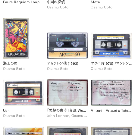
Faure Requiem Loop (1994/10/11 Wien音源) Arranged by Osamu Goto
中国の探偵
Metal
Osamu Goto
Osamu Goto
海印の馬
アセチレン他 (1993)
マタハリ(1978) /マンレンゲ (1992)
Osamu Goto
Osamu Goto
Osamu Goto
Ushi
「美貌の青空」音源 Woman / Wave
Antonin Artaud x Tatsumi Hijikata Voices (1998/11/9 Tokyo) / 土方巽:慈悲心鳥がバサバサと骨の羽根を拡げてくる(1986) A.アルトー:神の裁きと訣別するために(1947)
Osamu Goto
John Lennon, Osamu Goto