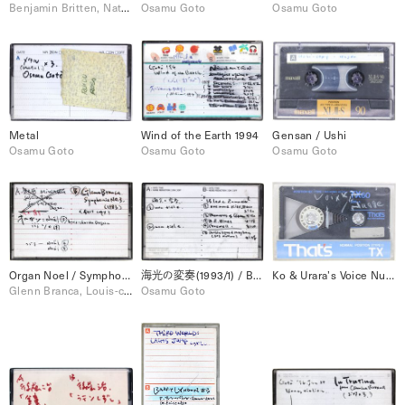
Benjamin Britten, Nataria Devrath
Osamu Goto
Osamu Goto
Metal
Wind of the Earth 1994
Gensan / Ushi
Osamu Goto
Osamu Goto
Osamu Goto
Organ Noel / Symphonie No.3
海光の変奏(1993/1) / Brade Runner / etc.
Ko & Urara’s Voice Nuage / 2 Pars Ice
Glenn Branca, Louis-claude Daquin
Osamu Goto