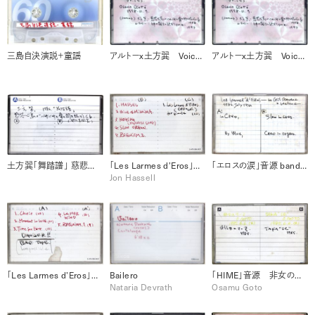
三島自決演説＋童謡
アルトーx土方巽 Voice (1998/11/9) / 土方巽:慈悲心鳥がバサバサと骨の羽根を拡げてくる (1986) / A.アルトー:神の裁きと訣別するために (1947)
アルトーx土方巽 Voice (1998/11/9) / 土方巽:慈悲心鳥がバサバサと骨の羽根を拡げてくる (1986) / A.アルトー:神の裁きと訣別するために (1947)
土方巽「舞踏譜」 慈悲心鳥がバサバサと骨の羽根を拡げてくる(タイトル 吉岡実）
「Les Larmes d’Eros」音源 (final) Jon Hassel / Voice of Mishima / Slow Organ / Requiem2
「エロスの涙」音源 band A in CREO & By Blue / band B Slow in CREO & ORGAN by Gil Grarreue & Helene
Jon Hassell
「Les Larmes d’Eros」音源 Chore / Moment in Love / Time for Fear / La Mer Wind / Requiem1
Bailero
「HIME」音源 非女のテーマ / TAKA”SE” (1985 6 6 )
Nataria Devrath
Osamu Goto