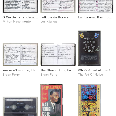
O Cio De Terre, Cacador De Mim, etc.
Folklore de Borivie
Lambarena : Bach to Africa
Milton Nascimento
Los Kjarkas
You won’t see me, The Main Thing, etc
The Chosen One, Some Old scene, etc.
Who’s Afraid of The Art of Noise
Bryan Ferry
Bryan Ferry
The Art Of Noise