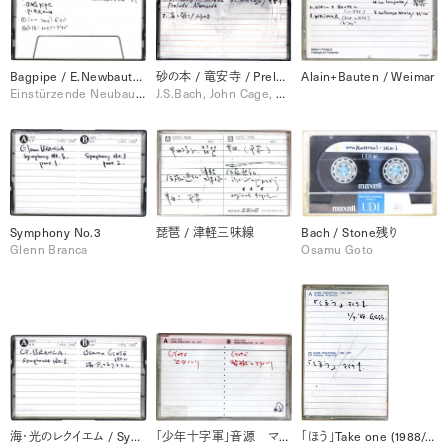
Bagpipe / E.Newbauten 1991
砂の本 / 竜安寺 / Prelude
Alain+Bauten / Weimar
Einstürzende Neubauten, Patrick Molard
J.S.Bach, John Cage, 溝入敬三
Symphony No.3
琵琶 / 津軽三味線
Bach / Stone残り
Glenn Branca
Osamu Goto
海・光のレクイエム / Symphony No.3
「少年十字軍」音源 マタハリ / 監獄とマタハリ
「ほう」Take one (1988/3/7)