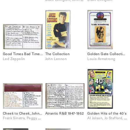
Good Times Bad Times, Black Dog, etc.
The Collection
Golden Gate Collection Louis Armstrong
Led Zeppelin
John Lennon
Louis Armstrong
Cheek to Cheek, Johnny Guitar, etc.
Atrantic R&B 1947-1952
Golden Hits of the 40’s
Frank Sinatra, Peggy Lee
Al Jolson, Jo Stafford, Louis Armstrong