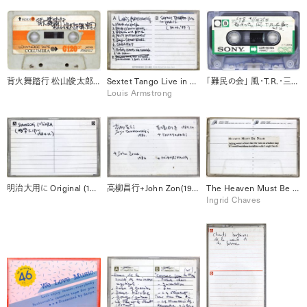
背火舞踏行 松山俊太郎講演（1977）
Sextet Tango Live in Paris (1987/6/30) / Mack the knife, etc.
「難民の会」 風・T.R.・三島（1978/11/25）
Louis Armstrong
明治大用に Original (1984/11 ) 三浦俊一
高柳昌行+John Zon(1986) / 吉増剛造＋TAKAYANAGI+翠川 in 仙台 (1984/10)
The Heaven Must Be Near
Ingrid Chaves