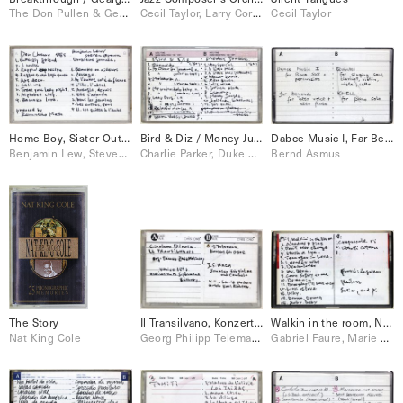
The Don Pullen & George Adams Qurtet
Cecil Taylor, Larry Coryell, Pharpah Sanders
Cecil Taylor
Home Boy, Sister Out / Douzieme Journee
Bird & Diz / Money Jungle
Dabce Music I, Far Beyond, etc.
Benjamin Lew, Steven Brown, Don Cherry
Charlie Parker, Duke Ellington
Bernd Asmus
The Story
Il Transilvano, Konzert fur Oboe, Sonata fur Violine und Cembalo
Walkin in the room, Needles & Pins, Requiem, etc
Nat King Cole
Georg Philipp Telemann, Girolamo Diruta, J.S.Bach
Gabriel Faure, Marie Claude