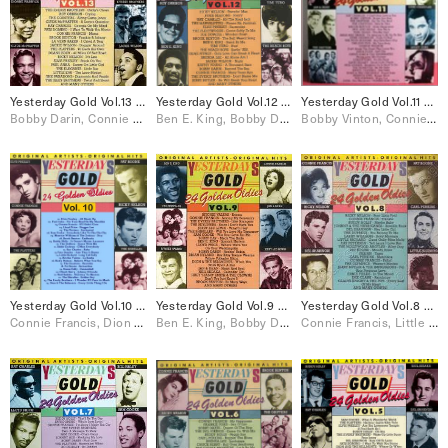
Yesterday Gold Vol.13 – 24 Golden Oldies
Yesterday Gold Vol.12 – 24 Golden Oldies
Yesterday Gold Vol.11 – 24 Golden Oldies
Bobby Darin, Connie Francis, Elvis Presley, Jackie Wilson, Paul Anka, Ray Charles, Ricky Nelson, Roy Orbison, The Everly Brothers, The Platters
Ben E. King, Bobby Darin, Brenda Lee, Connie Francis, Dion & The Belmonts, Elvis Presley, Jackie Wilson, Johnny Burnette, Paul Anka, Ray Charles, Ricky Nelson, Roy Orbison, The Everly Brothers, The Fleetwoods, The Four Seasons, The Shirelles
Bobby Vinton, Connie Francis, Dion, Elvis Presley, Neil Sedaka, Ray Charles, The Drifters, The Four Seasons, The Ronettes
Yesterday Gold Vol.10 – 24 Golden Oldies
Yesterday Gold Vol.9 – 24 Golden Oldies
Yesterday Gold Vol.8 – 24 Golden Oldies
Connie Francis, Dion & The Belmonts, Eddie Cochran, Elvis Presley, Little Richard, Neil Sedaka, Paul Anka, Ray Charles, Ricky Nelson, Sam Cooke, The Drifters, The Everly Brothers, The Platters, The Shirelles
Ben E. King, Bobby Darin, Connie Francis, Dion & The Belmonts, Jerry Lee Lewis, Neil Sedaka, Sam Cooke, The Everly Brothers, The Platters, The Shirelles, The Skyliners
Connie Francis, Little Richard, Ricky Nelson