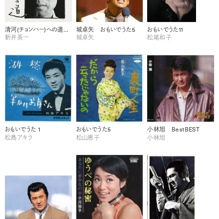
清河(チョンハー)への道～48番
城卓矢 おもいでうた5
おもいでうた11
新井英一
城卓矢
松尾和子
おもいでうた 1
おもいでうた5
小林旭 BestBEST
松島アキラ
松山恵子
小林旭