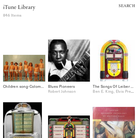
SEARCH
iTune Library
846 Items
Children song-Colombia
Blues Pioneers
The Songs Of Leiber & Stoller
Robert Johnson
Ben E. King, Elvis Presley, Jo Stafford, Peggy Lee, Perry Como, Ray Charles, The Drifters