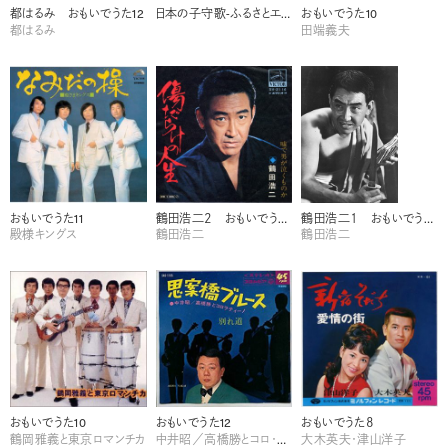
都はるみ おもいでうた12
日本の子守歌-ふるさとエレジー- 監修 菅野覧
おもいでうた10
都はるみ
田端義夫
おもいでうた11
鶴田浩二２ おもいでうた11
鶴田浩二１ おもいでうた 1
殿様キングス
鶴田浩二
鶴田浩二
おもいでうた10
おもいでうた12
おもいでうた８
鶴岡雅義と東京ロマンチカ
中井昭／高橋勝とコロ・ラティーノ
大木英夫・津山洋子