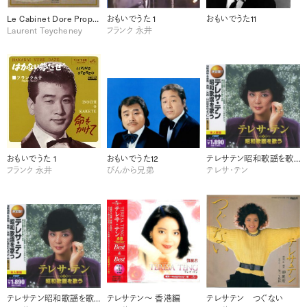
Le Cabinet Dore Propos
おもいでうた 1
おもいでうた11
Laurent Teycheney
フランク 永井
おもいでうた 1
おもいでうた12
テレサテン昭和歌謡を歌うー2
フランク 永井
ぴんから兄弟
テレサ・テン
テレサテン昭和歌謡を歌う-1
テレサテン～ 香港編
テレサテン つぐない