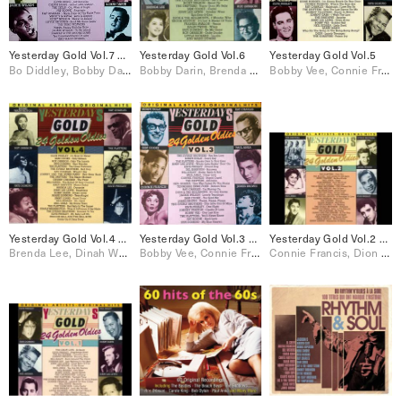
Yesterday Gold Vol.7 – 24 Golden Oldies
Yesterday Gold Vol.6
Yesterday Gold Vol.5
Bo Diddley, Bobby Darin, Connie Francis, Jackie Wilson, Little Richard, Ray Charles, Ricky Nelson, Sam Cooke, The Everly Brothers, The Platters
Bobby Darin, Brenda Lee, Connie Francis, Dion & The Belmonts, Frankie Avalon, Jerry Lee Lewis, Johnnie Ray, Little Richard, Paul Anka, Ricky Nelson, Roy Orbison, Sam Cooke, The Drifters, The Everly Brothers, The Platters
Bobby Vee, Connie Francis, Dion, Dion & The Belmonts, Elvis Presley, Jerry Lee Lewis, Johnny Cash, Johnny Tillotson, Neil Sedaka, Ray Charles, Sam Cooke, The Drifters, The Everly Brothers, The Platters
Yesterday Gold Vol.4 – 24 Golden Oldies
Yesterday Gold Vol.3 – 24 Golden Oldies
Yesterday Gold Vol.2 – 24 Golden Oldies
Brenda Lee, Dinah Washington, Elvis Presley, Jerry Lee Lewis, Neil Sedaka, Paul Anka, Ray Charles, Roy Orbison, Sam Cooke, The Drifters, The Everly Brothers, The Platters
Bobby Vee, Connie Francis, Dion & The Belmonts, Elvis Presley, Jackie Wilson, James Brown, Jerry Lee Lewis, Johnny Preston, Neil Sedaka, Paul Anka, Ray Charles, Sam Cooke, The Drifters, The Everly Brothers, The Platters
Connie Francis, Dion & The Belmonts, Eddie Cochran, Elvis Presley, Gene Vincent, Jackie Wilson, Paul Anka, The Drifters, The Everly Brothers, The Platters