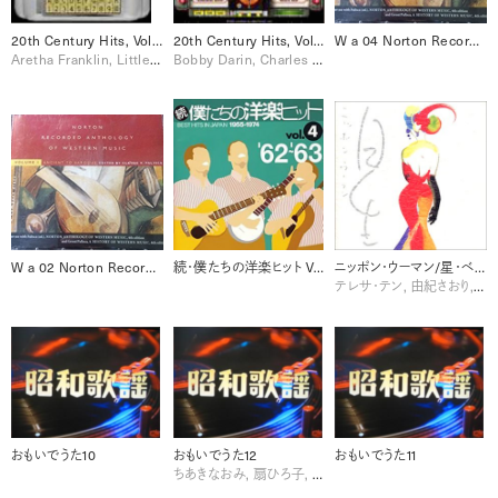
20th Century Hits, Volume Two [Disc 1]
20th Century Hits, Volume One
W a 04 Norton Recorded Anthology of Western Music, Vol. 1 Ancient to Baroque [Disc 4]
Aretha Franklin, Little Richard
Bobby Darin, Charles Aznavour, Duke Ellington, Edith Piaf, Fleetwood Mac, Frank Sinatra, Sam Cooke, The Drifters
W a 02 Norton Recorded Anthology of Western Music, Vol. 1 Ancient to Baroque [Disc 2]
続・僕たちの洋楽ヒット Vol.4 (1962-1963)
ニッポン・ウーマン/星・ベストヒット集
テレサ・テン, 由紀さおり, 西田佐知子, 越路吹雪
おもいでうた10
おもいでうた12
おもいでうた11
ちあきなおみ, 扇ひろ子, 森繁久彌