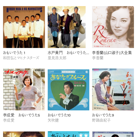
おもいでうた 1
水戸黄門 おもいでうた10
李香蘭(山口淑子)大全集
和田弘とマヒナスターズ
里見浩太郎
李香蘭
李成愛 おもいでうた5
おもいでうた10
おもいでうた9
李成愛
矢吹健
野路由紀子