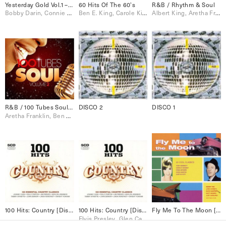
Yesterday Gold Vol.1 – 24 Golden Oldies
60 Hits Of The 60’s
R&B / Rhythm & Soul
Bobby Darin, Connie Francis, Elvis Presley, Jerry Lee Lewis, Johnnie Ray, Johnny Preston, Little Richard, Neil Sedaka, Paul Anka, Ray Charles, The Drifters, The Everly Brothers, The Platters
Ben E. King, Carole King, Dion, Johnny Preston, Ray Charles, Ricky Nelson, Roy Orbison, Sam Cooke, The Beatles, The Everly Brothers, The Four Seasons, The Shirelles
Albert King, Aretha Franklin, Dusty Springfield, James Brown, Nina Simone, Otis Redding, Sly & The Family Stone, Stevie Wonder, The Miracles, The O'Jays, The Stylistics, The Temptations
R&B / 100 Tubes Soul Vol.2
DISCO 2
DISCO 1
Aretha Franklin, Ben E. King, Bill Withers, Donald Byrd, Earth Wind & Fire, James Brown, Otis Redding, Ray Charles, Sarah Vaughan, The Temptations, Wilson Pickett
100 Hits: Country [Disc 4]
100 Hits: Country [Disc 3]
Fly Me To The Moon [Disc 1]
Elvis Presley, Glen Campbell, John Denver