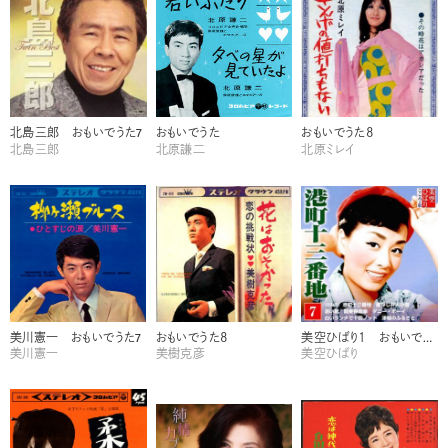
北島三郎 おもいでうた7
おもいでうた
おもいでうた８
北島三郎
北原謙二
北原ミレイ
美川憲一 おもいでうた7
おもいでうた８
美空ひばり１ おもいでうた
美川憲一
美樹克彦
美空ひばり