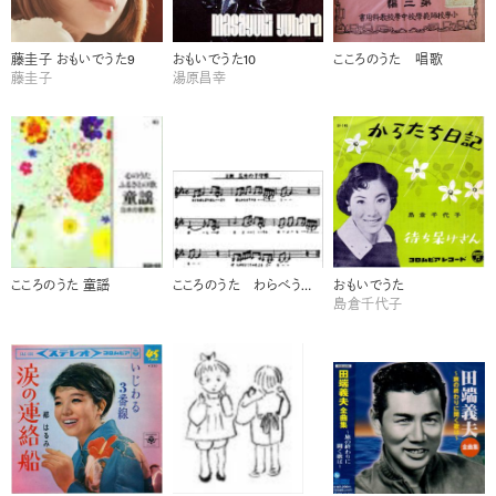
藤圭子 おもいでうた9
おもいでうた10
こころのうた 唱歌
藤圭子
湯原昌幸
こころのうた 童謡
こころのうた わらべうた・古謡
おもいでうた
島倉千代子