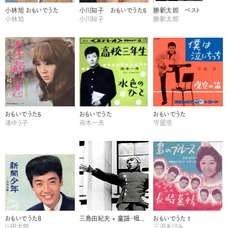
小林旭 おもいでうた
小川知子 おもいでうた5
勝新太郎 ベスト
小林旭
小川知子
勝新太郎
おもいでうた5
おもいでうた
おもいでうた
渚ゆう子
舟木一夫
守屋浩
おもいでうた８
三島由紀夫 + 童謡・唱歌集
おもいでうた 1
山田太郎
三沢あけみ