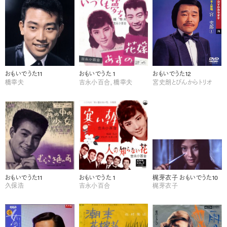
おもいでうた11
おもいでうた 1
おもいでうた12
橋幸夫
吉永小百合, 橋幸夫
宮史朗とぴんからトリオ
おもいでうた11
おもいでうた 1
梶芽衣子 おもいでうた10
久保浩
吉永小百合
梶芽衣子