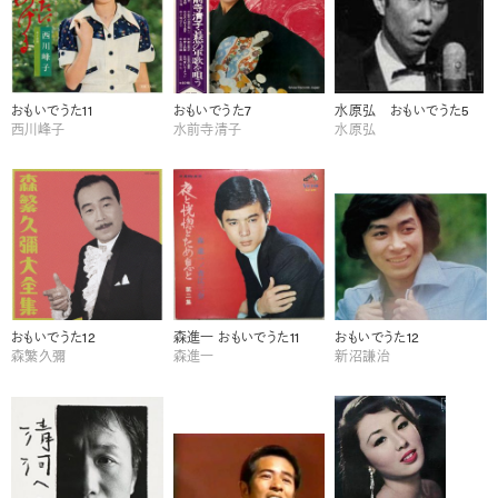
おもいでうた11
おもいでうた7
水原弘 おもいでうた5
西川峰子
水前寺清子
水原弘
おもいでうた12
森進一 おもいでうた11
おもいでうた12
森繁久彌
森進一
新沼謙治