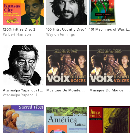
120% Fifties Disc 2
100 Hits: Country Disc 1
101 Machines of War, the: 101 Digital Sound Effects (1993)
Wilbert Harrison
Waylon Jennings
Atahualpa Yupanqui Folklore Best 18
Musique Du Monde: Voix [Disc 2]
Musique Du Monde : Voix – Distant Voices
Atahualpa Yupanqui