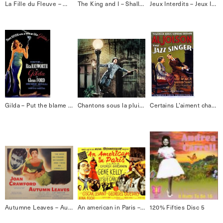
La Fille du Fleuve – Mambo Bacan
The King and I – Shall we dance
Jeux Interdits – Jeux Interdits
Gilda – Put the blame on name
Chantons sous la pluie – Singing in the rain
Certains L’aiment chaud – I wanna be loved by you
Autumne Leaves – Autumne Leaves
An american in Paris – It’s wonderful
120% Fifties Disc 5