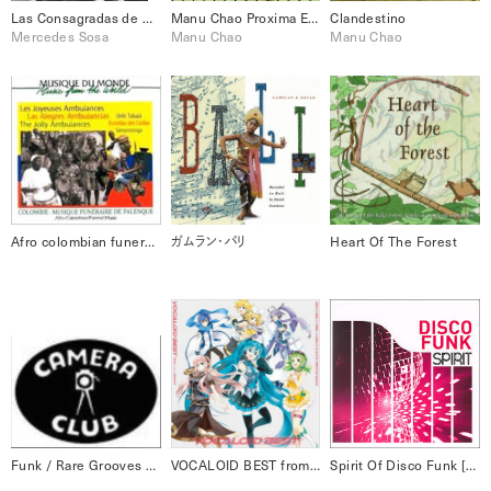
Las Consagradas de Atahualpa y Mercedes
Manu Chao Proxima Estacion: Esperanza
Clandestino
Mercedes Sosa
Manu Chao
Manu Chao
Afro colombian funeral music : Batata, el legado del Palenque [Disc 1]
ガムラン・バリ
Heart Of The Forest
Funk / Rare Grooves Funk Fiction 4
VOCALOID BEST from ニコニコ動画 (あお)
Spirit Of Disco Funk [Disc 2] Disco