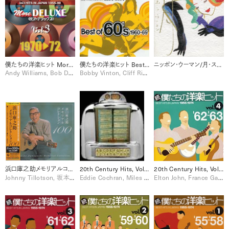
僕たちの洋楽ヒット More DELUXE 1970-72 Vol. 3 [Disc 2]
僕たちの洋楽ヒット Best Of 60’s 1960-1969
ニッポン・ウーマン/月・スタンダード集
Andy Williams, Bob Dylan, Santana, Shocking Blue, Sly & The Family Stone, Sylvie Vartan, The O'Jays, Wilson Pickett
Bobby Vinton, Cliff Richard, France Gall, Neil Sedaka, Otis Redding, Roy Orbison, Sylvie Vartan, The Birds, The Cascades, The Hollies, The Monkees, The Temptations
浜口庫之助メモリアルコレクション100 [Disc 1]
20th Century Hits, Volume Two/ Trilogy [Disc 3]
20th Century Hits, Volume Two/ Trilogy [Disc 2]
Johnny Tillotson, 坂本九, 小林旭
Eddie Cochran, Miles Davis, Nina Simone, Santana, The Beatles
Elton John, France Gall, Glenn Miller, Johnny Cash, Neil Sedaka, Otis Redding, Paul Anka, The Platters