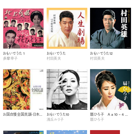
おもいでうた 1
おもいでうた
おもいでうた12
多摩幸子
村田英夫
村田英夫
お国自慢全国民謡-日本の音景色-
おもいでうた10
扇ひろ子 A a 10 – 4 扇ひろ子 任侠演歌
浅丘ルリ子
扇ひろ子