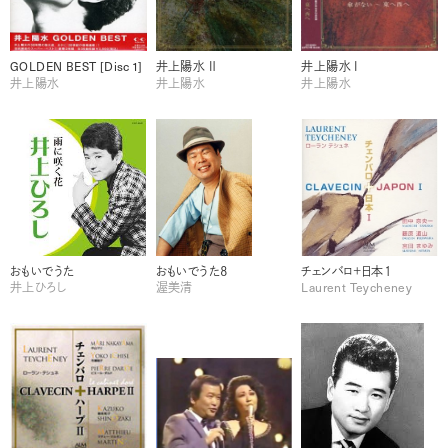
GOLDEN BEST [Disc 1]
井上陽水 Ⅱ
井上陽水 Ⅰ
井上陽水
井上陽水
井上陽水
おもいでうた
おもいでうた８
チェンバロ＋日本１
井上ひろし
渥美清
Laurent Teycheney