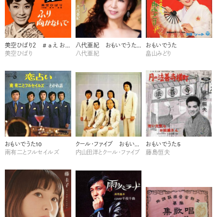
美空ひばり２ # a え おもいでうた12
八代亜紀 おもいでうた10
おもいでうた
美空ひばり
八代亜紀
畠山みどり
おもいでうた10
クール・ファイブ おもいでうた9
おもいでうた5
南有二とフルセイルズ
内山田洋とクール・ファイブ
藤島恒夫