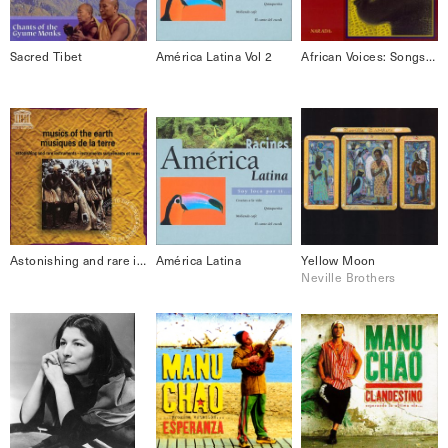
Sacred Tibet
América Latina Vol 2
African Voices: Songs of Life
Astonishing and rare instruments Musics Of The Earth
América Latina
Yellow Moon
Neville Brothers