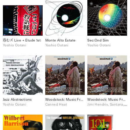
呑むズ Live + Etude 1st
Monte Alto Estate
Sec:Ond Sim
Yoshio Ootani
Yoshio Ootani
Yoshio Ootani
Jazz Abstractions
Woodstock: Music From The Original Soundtrack And More, Vol. 1
Woodstock: Music From The Original Soundtrack And More, Vol. 2
Yoshio Ootani
Canned Heat
Jimi Hendrix, Santana, Sly & The Family Stone