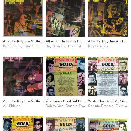
Atlantic Rhythm & Blues: 1947-1974 [Disc 4]
Atlantic Rhythm & Blues: 1947-1974 [Disc 3]
Atlantic Rhythm And Blues: 1947-1974 [Disc 2]
Ben E. King, Ray Charles, The Drifters
Ray Charles, The Drifters
Ray Charles
Atlantic Rhythm & Blues: 1947-1974 [Disc 1]
Yesterday Gold Vol.15 – 24 Golden Oldies
Yesterday Gold Vol.14 – 24 Golden Oldies
Al Hibbler
Bobby Vee, Connie Francis, Elvis Presley, Freddy Cannon, Paul Anka, Ray Charles, Roy Orbison, The Drifters, The Everly Brothers, The Platters
Connie Francis, Elvis Presley, Ray Charles, Roy Orbison, The Everly Brothers, The Skyliners