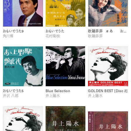
おもいでうた9
おもいでうた
欧陽菲菲 # あ おもいでうた5
角川博
花村菊枝
欧陽菲菲
おもいでうた5
Blue Selection
GOLDEN BEST [Disc 2]
井沢 八郎
井上陽水
井上陽水