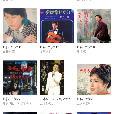
おもいでうた11
おもいでうた12
おもいでうた5
三善英史
佐川満男
黒木憲
おもいでうた7
五木ひろし おもいでうた８
おもいでうた
黒沢明とロス・プリモス
五木ひろし
五月みどり