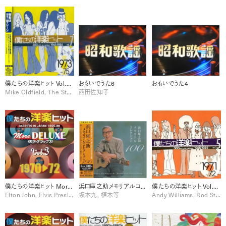
僕たちの洋楽ヒット Vol.7 (1973-75)
おもいでうた6
おもいでうた4
Mike Oldfield, The Stylistics
西田佐知子
僕たちの洋楽ヒット More DELUXE 1970-72 Vol. 3 [Disc 1]
浜口庫之助メモリアルコレクション100 [Disc 2]
僕たちの洋楽ヒット Vol.5 (1971-72)
Elton John, Elvis Presley, Sylvie Vartan
坂本九, 植木等
Andy Williams, Rod Stewart, The O'Jays, The Temptations