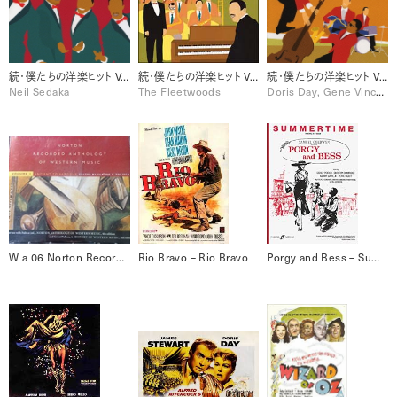
続・僕たちの洋楽ヒット Vol.3 (1961-1962)
続・僕たちの洋楽ヒット Vol.2 (1959-1960)
続・僕たちの洋楽ヒット Vol.1 (1955-1958)
Neil Sedaka
The Fleetwoods
Doris Day, Gene Vincent, Harry Belafonte, Johnnie Ray, Marty Robbins, Ricky Nelson, The Everly Brothers, The Platters
W a 06 Norton Recorded Anthology of Western Music, Vol. 1 [Disc 6]
Rio Bravo – Rio Bravo
Porgy and Bess – Summertime