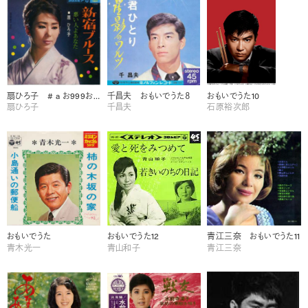
扇ひろ子 # a お999お おもいでうた12
千昌夫 おもいでうた８
おもいでうた10
扇ひろ子
千昌夫
石原裕次郎
おもいでうた
おもいでうた12
青江三奈 おもいでうた11
青木光一
青山和子
青江三奈