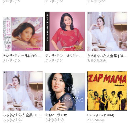
テレサ・テン
テレサ・テン
テレサ・テン
テレサ・テン～日本の心を歌う～ Best & Best
テレサ・テン – オリジナル・ヒット
ちあきなおみ大全集 [Disc 1]
テレサ・テン
テレサ・テン
ちあきなおみ
ちあきなおみ大全集 [Disc 2]
おもいでうた12
Sabsylma (1994)
ちあきなおみ
ちあきなおみ
Zap Mama