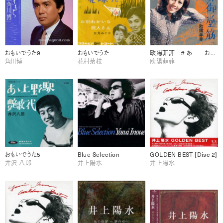
おもいでうた9
おもいでうた
欧陽菲菲 # あ おもいでうた5
角川博
花村菊枝
欧陽菲菲
おもいでうた5
Blue Selection
GOLDEN BEST [Disc 2]
井沢 八郎
井上陽水
井上陽水