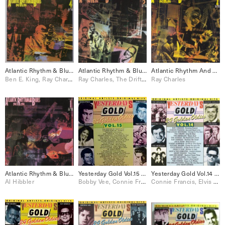
Atlantic Rhythm & Blues: 1947-1974 [Disc 4]
Atlantic Rhythm & Blues: 1947-1974 [Disc 3]
Atlantic Rhythm And Blues: 1947-1974 [Disc 2]
Ben E. King, Ray Charles, The Drifters
Ray Charles, The Drifters
Ray Charles
Atlantic Rhythm & Blues: 1947-1974 [Disc 1]
Yesterday Gold Vol.15 – 24 Golden Oldies
Yesterday Gold Vol.14 – 24 Golden Oldies
Al Hibbler
Bobby Vee, Connie Francis, Elvis Presley, Freddy Cannon, Paul Anka, Ray Charles, Roy Orbison, The Drifters, The Everly Brothers, The Platters
Connie Francis, Elvis Presley, Ray Charles, Roy Orbison, The Everly Brothers, The Skyliners