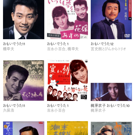
おもいでうた11
おもいでうた 1
おもいでうた12
橋幸夫
吉永小百合, 橋幸夫
宮史朗とぴんからトリオ
おもいでうた11
おもいでうた 1
梶芽衣子 おもいでうた10
久保浩
吉永小百合
梶芽衣子