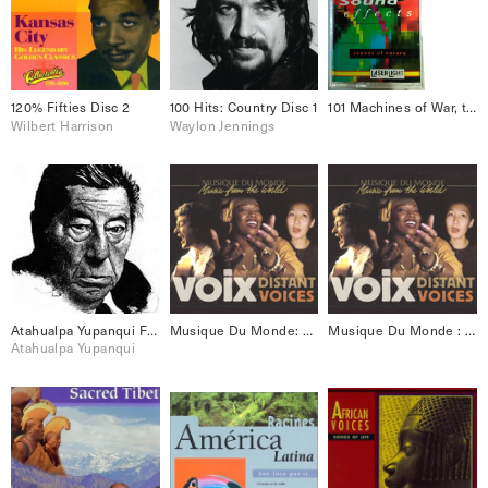
120% Fifties Disc 2
100 Hits: Country Disc 1
101 Machines of War, the: 101 Digital Sound Effects (1993)
Wilbert Harrison
Waylon Jennings
Atahualpa Yupanqui Folklore Best 18
Musique Du Monde: Voix [Disc 2]
Musique Du Monde : Voix – Distant Voices
Atahualpa Yupanqui