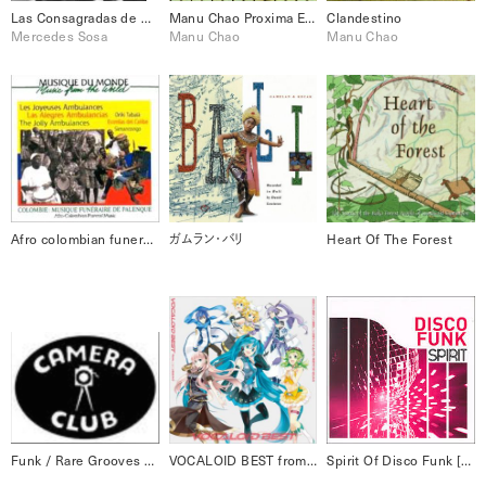
Las Consagradas de Atahualpa y Mercedes
Manu Chao Proxima Estacion: Esperanza
Clandestino
Mercedes Sosa
Manu Chao
Manu Chao
Afro colombian funeral music : Batata, el legado del Palenque [Disc 1]
ガムラン・バリ
Heart Of The Forest
Funk / Rare Grooves Funk Fiction 4
VOCALOID BEST from ニコニコ動画 (あお)
Spirit Of Disco Funk [Disc 2] Disco