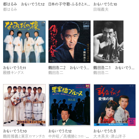
都はるみ おもいでうた12
日本の子守歌-ふるさとエレジー- 監修 菅野覧
おもいでうた10
都はるみ
田端義夫
おもいでうた11
鶴田浩二２ おもいでうた11
鶴田浩二１ おもいでうた 1
殿様キングス
鶴田浩二
鶴田浩二
おもいでうた10
おもいでうた12
おもいでうた８
鶴岡雅義と東京ロマンチカ
中井昭／高橋勝とコロ・ラティーノ
大木英夫・津山洋子