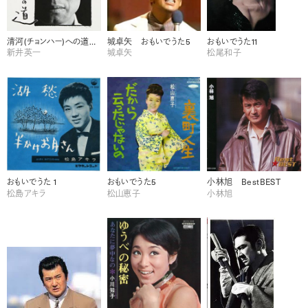
清河(チョンハー)への道～48番
城卓矢 おもいでうた5
おもいでうた11
新井英一
城卓矢
松尾和子
おもいでうた 1
おもいでうた5
小林旭 BestBEST
松島アキラ
松山恵子
小林旭