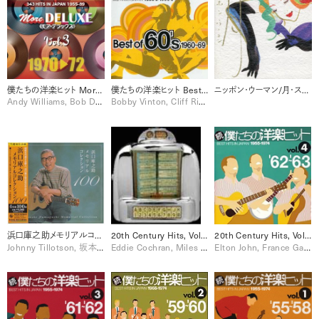
僕たちの洋楽ヒット More DELUXE 1970-72 Vol. 3 [Disc 2]
僕たちの洋楽ヒット Best Of 60’s 1960-1969
ニッポン・ウーマン/月・スタンダード集
Andy Williams, Bob Dylan, Santana, Shocking Blue, Sly & The Family Stone, Sylvie Vartan, The O'Jays, Wilson Pickett
Bobby Vinton, Cliff Richard, France Gall, Neil Sedaka, Otis Redding, Roy Orbison, Sylvie Vartan, The Birds, The Cascades, The Hollies, The Monkees, The Temptations
浜口庫之助メモリアルコレクション100 [Disc 1]
20th Century Hits, Volume Two/ Trilogy [Disc 3]
20th Century Hits, Volume Two/ Trilogy [Disc 2]
Johnny Tillotson, 坂本九, 小林旭
Eddie Cochran, Miles Davis, Nina Simone, Santana, The Beatles
Elton John, France Gall, Glenn Miller, Johnny Cash, Neil Sedaka, Otis Redding, Paul Anka, The Platters