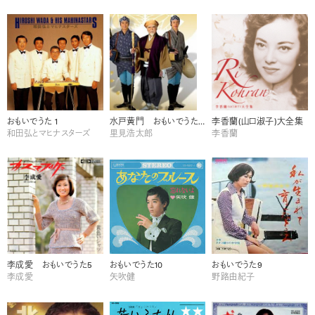
おもいでうた 1
水戸黄門 おもいでうた10
李香蘭(山口淑子)大全集
和田弘とマヒナスターズ
里見浩太郎
李香蘭
李成愛 おもいでうた5
おもいでうた10
おもいでうた9
李成愛
矢吹健
野路由紀子