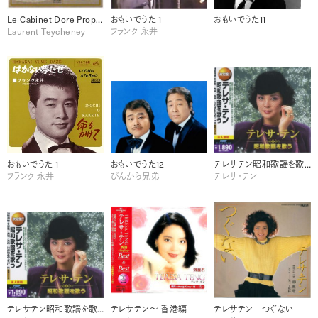
Le Cabinet Dore Propos
おもいでうた 1
おもいでうた11
Laurent Teycheney
フランク 永井
おもいでうた 1
おもいでうた12
テレサテン昭和歌謡を歌うー2
フランク 永井
ぴんから兄弟
テレサ・テン
テレサテン昭和歌謡を歌う-1
テレサテン～ 香港編
テレサテン つぐない