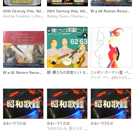
20th Century Hits, Volume Two [Disc 1]
20th Century Hits, Volume One
W a 04 Norton Recorded Anthology of Western Music, Vol. 1 Ancient to Baroque [Disc 4]
Aretha Franklin, Little Richard
Bobby Darin, Charles Aznavour, Duke Ellington, Edith Piaf, Fleetwood Mac, Frank Sinatra, Sam Cooke, The Drifters
W a 02 Norton Recorded Anthology of Western Music, Vol. 1 Ancient to Baroque [Disc 2]
続・僕たちの洋楽ヒット Vol.4 (1962-1963)
ニッポン・ウーマン/星・ベストヒット集
テレサ・テン, 由紀さおり, 西田佐知子, 越路吹雪
おもいでうた10
おもいでうた12
おもいでうた11
ちあきなおみ, 扇ひろ子, 森繁久彌