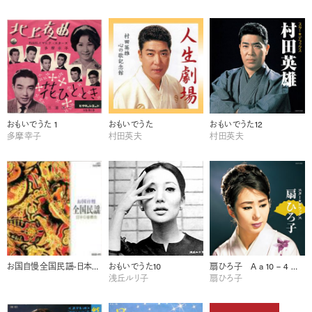
おもいでうた 1
おもいでうた
おもいでうた12
多摩幸子
村田英夫
村田英夫
お国自慢全国民謡-日本の音景色-
おもいでうた10
扇ひろ子 A a 10 – 4 扇ひろ子 任侠演歌
浅丘ルリ子
扇ひろ子