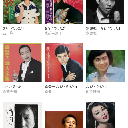
おもいでうた11
おもいでうた7
水原弘 おもいでうた5
西川峰子
水前寺清子
水原弘
おもいでうた12
森進一 おもいでうた11
おもいでうた12
森繁久彌
森進一
新沼謙治