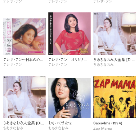
テレサ・テン
テレサ・テン
テレサ・テン
テレサ・テン～日本の心を歌う～ Best & Best
テレサ・テン – オリジナル・ヒット
ちあきなおみ大全集 [Disc 1]
テレサ・テン
テレサ・テン
ちあきなおみ
ちあきなおみ大全集 [Disc 2]
おもいでうた12
Sabsylma (1994)
ちあきなおみ
ちあきなおみ
Zap Mama