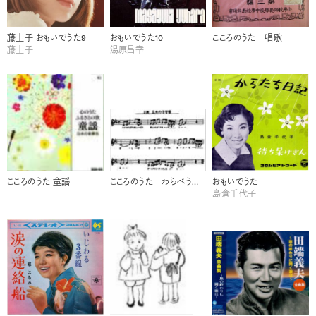
藤圭子 おもいでうた9
おもいでうた10
こころのうた 唱歌
藤圭子
湯原昌幸
こころのうた 童謡
こころのうた わらべうた・古謡
おもいでうた
島倉千代子