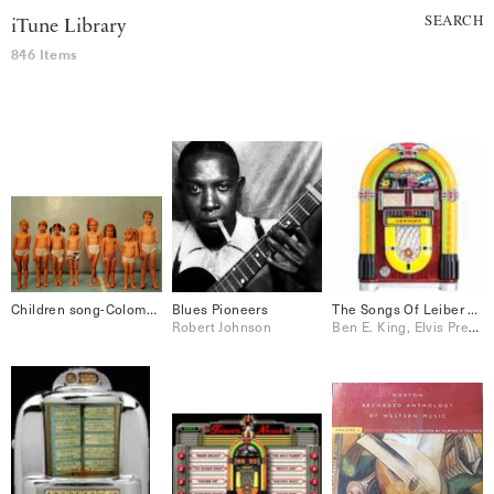
SEARCH
iTune Library
846 Items
Children song-Colombia
Blues Pioneers
The Songs Of Leiber & Stoller
Robert Johnson
Ben E. King, Elvis Presley, Jo Stafford, Peggy Lee, Perry Como, Ray Charles, The Drifters