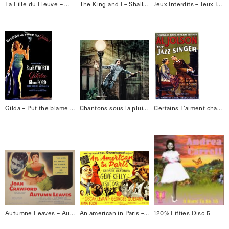
La Fille du Fleuve – Mambo Bacan
The King and I – Shall we dance
Jeux Interdits – Jeux Interdits
Gilda – Put the blame on name
Chantons sous la pluie – Singing in the rain
Certains L’aiment chaud – I wanna be loved by you
Autumne Leaves – Autumne Leaves
An american in Paris – It’s wonderful
120% Fifties Disc 5