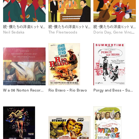
続・僕たちの洋楽ヒット Vol.3 (1961-1962)
続・僕たちの洋楽ヒット Vol.2 (1959-1960)
続・僕たちの洋楽ヒット Vol.1 (1955-1958)
Neil Sedaka
The Fleetwoods
Doris Day, Gene Vincent, Harry Belafonte, Johnnie Ray, Marty Robbins, Ricky Nelson, The Everly Brothers, The Platters
W a 06 Norton Recorded Anthology of Western Music, Vol. 1 [Disc 6]
Rio Bravo – Rio Bravo
Porgy and Bess – Summertime