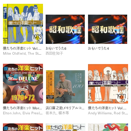
僕たちの洋楽ヒット Vol.7 (1973-75)
おもいでうた6
おもいでうた4
Mike Oldfield, The Stylistics
西田佐知子
僕たちの洋楽ヒット More DELUXE 1970-72 Vol. 3 [Disc 1]
浜口庫之助メモリアルコレクション100 [Disc 2]
僕たちの洋楽ヒット Vol.5 (1971-72)
Elton John, Elvis Presley, Sylvie Vartan
坂本九, 植木等
Andy Williams, Rod Stewart, The O'Jays, The Temptations