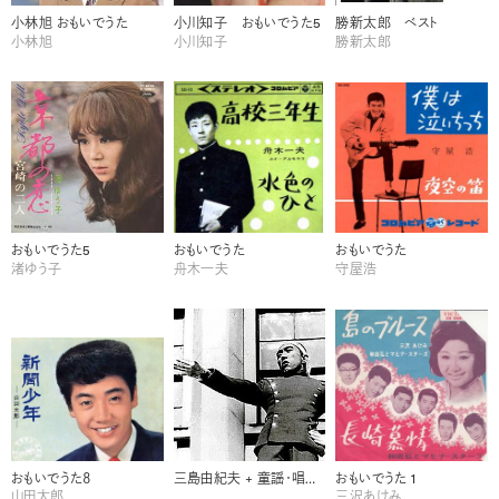
小林旭 おもいでうた
小川知子 おもいでうた5
勝新太郎 ベスト
小林旭
小川知子
勝新太郎
おもいでうた5
おもいでうた
おもいでうた
渚ゆう子
舟木一夫
守屋浩
おもいでうた８
三島由紀夫 + 童謡・唱歌集
おもいでうた 1
山田太郎
三沢あけみ