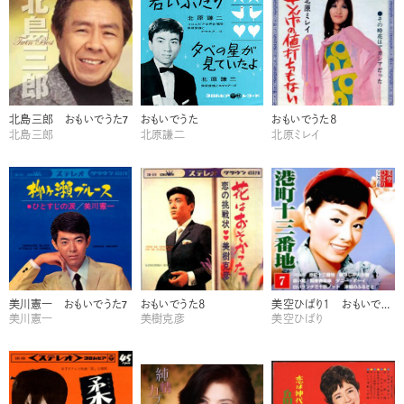
北島三郎 おもいでうた7
おもいでうた
おもいでうた８
北島三郎
北原謙二
北原ミレイ
美川憲一 おもいでうた7
おもいでうた８
美空ひばり１ おもいでうた
美川憲一
美樹克彦
美空ひばり