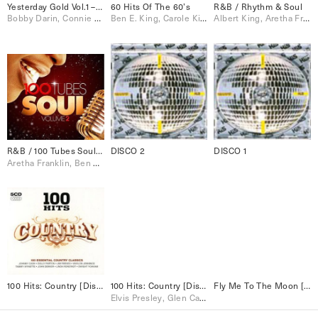
Yesterday Gold Vol.1 – 24 Golden Oldies
60 Hits Of The 60’s
R&B / Rhythm & Soul
Bobby Darin, Connie Francis, Elvis Presley, Jerry Lee Lewis, Johnnie Ray, Johnny Preston, Little Richard, Neil Sedaka, Paul Anka, Ray Charles, The Drifters, The Everly Brothers, The Platters
Ben E. King, Carole King, Dion, Johnny Preston, Ray Charles, Ricky Nelson, Roy Orbison, Sam Cooke, The Beatles, The Everly Brothers, The Four Seasons, The Shirelles
Albert King, Aretha Franklin, Dusty Springfield, James Brown, Nina Simone, Otis Redding, Sly & The Family Stone, Stevie Wonder, The Miracles, The O'Jays, The Stylistics, The Temptations
R&B / 100 Tubes Soul Vol.2
DISCO 2
DISCO 1
Aretha Franklin, Ben E. King, Bill Withers, Donald Byrd, Earth Wind & Fire, James Brown, Otis Redding, Ray Charles, Sarah Vaughan, The Temptations, Wilson Pickett
100 Hits: Country [Disc 4]
100 Hits: Country [Disc 3]
Fly Me To The Moon [Disc 1]
Elvis Presley, Glen Campbell, John Denver