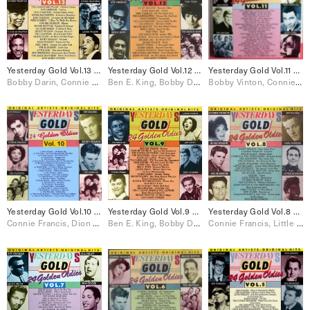
Yesterday Gold Vol.13 – 24 Golden Oldies
Yesterday Gold Vol.12 – 24 Golden Oldies
Yesterday Gold Vol.11 – 24 Golden Oldies
Bobby Darin, Connie Francis, Elvis Presley, Jackie Wilson, Paul Anka, Ray Charles, Ricky Nelson, Roy Orbison, The Everly Brothers, The Platters
Ben E. King, Bobby Darin, Brenda Lee, Connie Francis, Dion & The Belmonts, Elvis Presley, Jackie Wilson, Johnny Burnette, Paul Anka, Ray Charles, Ricky Nelson, Roy Orbison, The Everly Brothers, The Fleetwoods, The Four Seasons, The Shirelles
Bobby Vinton, Connie Francis, Dion, Elvis Presley, Neil Sedaka, Ray Charles, The Drifters, The Four Seasons, The Ronettes
Yesterday Gold Vol.10 – 24 Golden Oldies
Yesterday Gold Vol.9 – 24 Golden Oldies
Yesterday Gold Vol.8 – 24 Golden Oldies
Connie Francis, Dion & The Belmonts, Eddie Cochran, Elvis Presley, Little Richard, Neil Sedaka, Paul Anka, Ray Charles, Ricky Nelson, Sam Cooke, The Drifters, The Everly Brothers, The Platters, The Shirelles
Ben E. King, Bobby Darin, Connie Francis, Dion & The Belmonts, Jerry Lee Lewis, Neil Sedaka, Sam Cooke, The Everly Brothers, The Platters, The Shirelles, The Skyliners
Connie Francis, Little Richard, Ricky Nelson