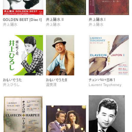
GOLDEN BEST [Disc 1]
井上陽水 Ⅱ
井上陽水 Ⅰ
井上陽水
井上陽水
井上陽水
おもいでうた
おもいでうた８
チェンバロ＋日本１
井上ひろし
渥美清
Laurent Teycheney