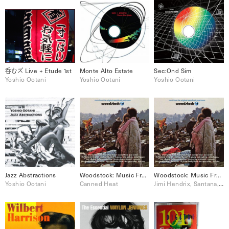
呑むズ Live + Etude 1st
Monte Alto Estate
Sec:Ond Sim
Yoshio Ootani
Yoshio Ootani
Yoshio Ootani
Jazz Abstractions
Woodstock: Music From The Original Soundtrack And More, Vol. 1
Woodstock: Music From The Original Soundtrack And More, Vol. 2
Yoshio Ootani
Canned Heat
Jimi Hendrix, Santana, Sly & The Family Stone