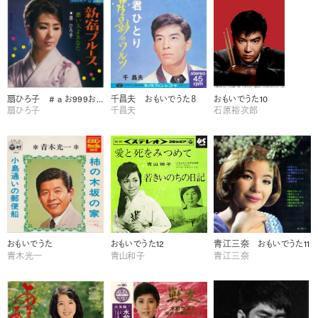
扇ひろ子 # a お999お おもいでうた12
千昌夫 おもいでうた８
おもいでうた10
扇ひろ子
千昌夫
石原裕次郎
おもいでうた
おもいでうた12
青江三奈 おもいでうた11
青木光一
青山和子
青江三奈