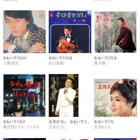
おもいでうた11
おもいでうた12
おもいでうた5
三善英史
佐川満男
黒木憲
おもいでうた7
五木ひろし おもいでうた８
おもいでうた
黒沢明とロス・プリモス
五木ひろし
五月みどり