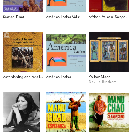
Sacred Tibet
América Latina Vol 2
African Voices: Songs of Life
Astonishing and rare instruments Musics Of The Earth
América Latina
Yellow Moon
Neville Brothers