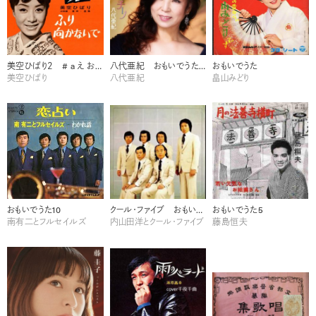
美空ひばり２ # a え おもいでうた12
八代亜紀 おもいでうた10
おもいでうた
美空ひばり
八代亜紀
畠山みどり
おもいでうた10
クール・ファイブ おもいでうた9
おもいでうた5
南有二とフルセイルズ
内山田洋とクール・ファイブ
藤島恒夫