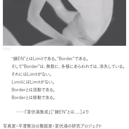
『EN』
EN”
Limit
“Border”
“縁
とは
である。
である。
“Border”
そして
は、無数に、多様にあらわれては、消失している。
Limit
それには
がない。
Limit
Limit
には
がない。
Border
とは流動である。
Border
とは移動である。
“
EN”
──『室伏鴻集成』［
縁
とは……］より
写真家・平澤賢治は舞踏家・室伏鴻の研究プロジェクト