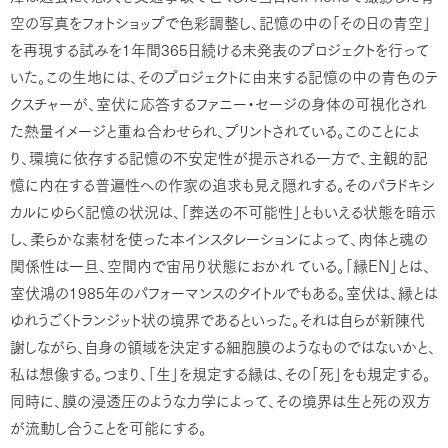
空の写真をフォトショップで色彩調整し、記憶の中の「その日の青空」
1
365
を再現する試みを
年間
日続ける未発表のプロジェクトを行って
いた。この生地には、そのプロジェクトに由来する記憶の中の⻘色のテ
クスチャーが、室伏に応答するファニー・セージの身体の可視化され
た熱量イメージと重ね合わせられ、プリントされている。このことによ
り、環境に依存する記憶の不安定性が提示される一方で、主観的記
憶に内在する普遍性への作家の追求も見え隠れする。そのパラドキシ
カルにゆらく記憶の状況は、「葬送の不可能性」ともいえる状態を暗示
し、柔らかな素材を使った本インスタレーションによって、肉体と魂の
EN
関係性は一旦、空間内で宙吊り状態におかれ
ている。「縁
」とは、
1985
室伏鴻の
年のパフォーマンスのタイトルでもある。室伏は、縁とは
ゆれうごくトランジット状の境界であるといった。それは自らが新陳代
謝しながら、自身の領域を決定する細胞膜のようなものではないかと、
私は想像する。つまり、「生」を規定する縁は、その「死」をも規定する。
同時に、膜の浸透圧のような力学によって、その境界は生と死の双方
が流動し合うことを可能にする。