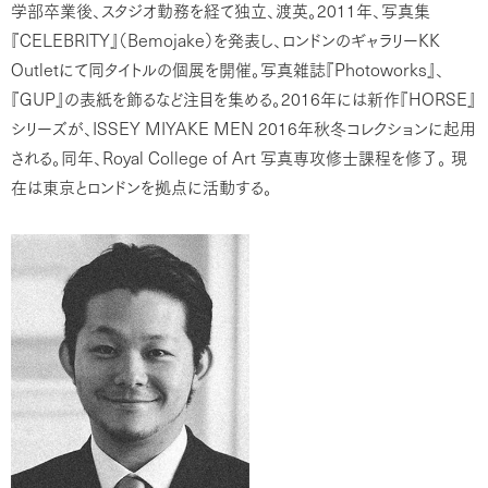
2011
学部卒業後、スタジオ勤務を経て独立、渡英。
年、写真集
CELEBRITY
Bemojake
KK
『
』（
）を発表し、ロンドンのギャラリー
Outlet
Photoworks
にて同タイトルの個展を開催。写真雑誌『
』、
GUP
2016
HORSE
『
』の表紙を飾るなど注目を集める。
年には新作『
』
ISSEY MIYAKE MEN 2016
シリーズが、
年秋冬コレクションに起用
Royal College of Art
される。同年、
写真専攻修士課程を修了。
現
在は東京とロンドンを拠点に活動する。