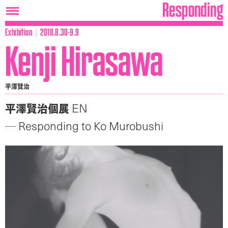
Responding
│
Exhibition
2018.8.30-9.9
Kenji Hirasawa
平澤賢治
EN
平澤賢治個展
Responding to Ko Murobushi
─