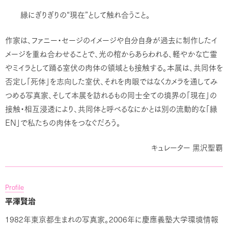
“
”
縁にぎりぎりの
現在
として触れ合うこと。
作家は、ファニー・セージのイメージや自分自身が過去に制作したイ
メージを重ね合わせることで、光の棺からあらわれる、軽やかな亡霊
やミイラとして踊る室伏の肉体の領域とも接触する。本展は、共同体を
否定し「死体」を志向した室伏、それを肉眼ではなくカメラを通してみ
つめる写真家、そして本展を訪れるもの同士全ての境界の「現在」の
接触・相互浸透により、共同体と呼べるなにかとは別の流動的な「縁
EN
」で私たちの肉体をつなぐだろう。
キュレーター
黑沢聖覇
Profile
平澤賢治
1982
2006
年東京都生まれの写真家。
年に慶應義塾大学環境情報