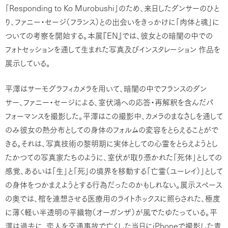
Responding to Ko Murobushi
「
」のため、来日したダンサーのひと
り、ファニー・セージ（フランス）との出会いをきっかけに「肉体と魂」に
EN
ついての考察を開始する。本展『
』では、彼女との暗闇の中での
フォトセッションを通して生まれた写真及びインスタレーション
作品を
展示している。
平澤はサーモグラフィカメラを用いて、暗闇の中でフランスのダン
サー、ファニー・セージによる、室伏鴻への応答・再解釈を含んだパ
フォーマンスを撮影した。平澤はこの撮影中、カメラのまなざしを通して
のみ彼女の熱分布としての身体のフォルムの変容をとらえることがで
きる。それは、写真技術の黎明期に実体としての心霊をとらえようとし
たかつての写真家たちのように、室伏が取り憑かれた「死体」としての
感覚、あるいは「生」と「死」の境界を移動する「亡霊（ユーレイ）」として
の身体をつかまえようとする行為だったのかもしれない。展示スペース
の奥では、棺を連想させる医療用のライトボックスに照らされた、極度
に薄く軽い半透明の平織物（オーガンザ）が風でたゆたっている。平
iPhone
澤は過去に、恋人を交通事故で亡くした当日に
で撮影した⻘