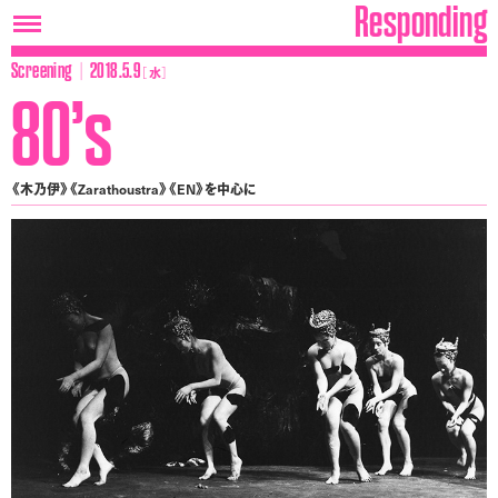
Responding
│
Screening
2018.5.9
［
水
］
80’s
《木乃伊》《Zarathoustra》《EN》を中心に