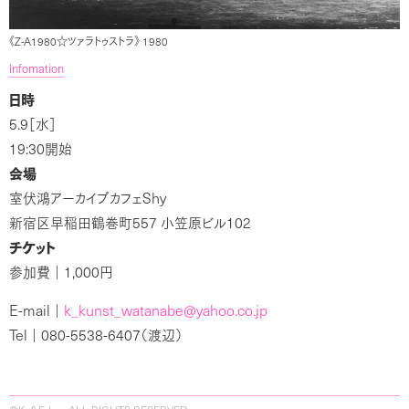
《Z-A1980☆ツァラトゥストラ》 1980
Infomation
日時
5.9
［水］
19:30
開始
会場
Shy
室伏鴻アーカイブカフェ
557
102
新宿区早稲田鶴巻町
小笠原ビル
チケット
1,000
参加費｜
円
E-mail
k
kunst
watanabe@yahoo.co.jp
｜
_
_
Tel
080-5538-6407
｜
（渡辺）