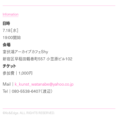
Infomation
日時
7.18
［水］
19:00
開始
会場
Shy
室伏鴻アーカイブカフェ
557
102
新宿区早稲田鶴巻町
小笠原ビル
チケット
1,000
参加費｜
円
Mail
k
kunst
watanabe@yahoo.co.jp
｜
_
_
Tel
080-5538-6407
｜
（渡辺）
©Ko&Edge. ALL RIGHTS RESERVED.