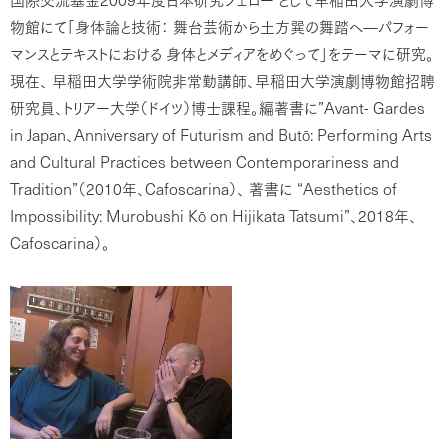
国際交流基金
年度日本研究フェロー
として早稲田大学演劇博
物館にて「身体論と技術：
舞台芸術から土方巽の舞踏へ―パフォー
マンスとテキストにおける
身体とメディアをめぐって」をテーマに研究。
現在、
早稲田大学学術院非常勤講師、早稲田大学演劇博物館招聘
”Avant- Gardes
研究員、トリアー大学（ドイツ）博士課程。編著書に
in Japan
Anniversary of Futurism and But
: Performing Arts
、
ō
and Cultural Practices between Contemporariness and
Tradition”
2010
Cafoscarina
“Aesthetics of
（
年、
）、
著書に
Impossibility: Murobushi K
on Hijikata Tatsumi”
2018
ō
、
年、
Cafoscarina
）。