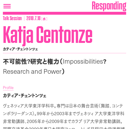
Responding
│
Talk Session
2018.7.18
［
水
］
Katja Centonze
カティア・チェントンツェ
Impossibilities
不可能性?研究と権力（
?
Research and Power
）
Profile
カティア・チェントンツェ
ヴェネツィア大学東洋学科卒。専門は日本の舞台芸術（舞踏、コンテ
99
2003
ンポラリーダンス）。
年から
年までヴェネツィ
ア大学東洋学科
2005
2009
非常勤講師、
年から
年までカラブ
リア大学非常勤講師。
2009