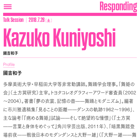
Responding
│
Talk Session
2018.7.28
［
土
］
Kazuko Kuniyoshi
國吉和子
Profile
國吉和子
多摩美術大学・早稲田大学等非常勤講師。舞踊学会理事。「舞姫の
2002
会」（土方巽研究）主宰。トヨタコレオグラフィーアワード審査員（
2004
～
）。著書「夢の衣裳、記憶の壺――舞踊とモダニズム」。編著
1962
1996
に市川雅遺稿集「見ることの距離――ダンスの軌跡
～
」、
主な論考「『病める舞姫』試論――そして絶望的な憧憬」（『土方巽
2011
――言葉と身体をめぐって』角川学芸出版、
年）、「暗黒舞踏登
場前夜――戦後日本のモダンダンスと大野一雄」（『大野一雄――舞