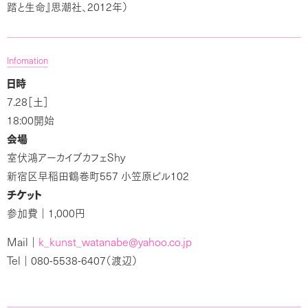
2012
踏と生命』思潮社、
年）
Infomation
日時
7.28
［土］
18:00
開始
会場
Shy
室伏鴻アーカイブカフェ
557
102
新宿区早稲田鶴巻町
小笠原ビル
チケット
1,000
参加費｜
円
Mail
k
kunst
watanabe@yahoo.co.jp
｜
_
_
Tel
080-5538-6407
｜
（渡辺）