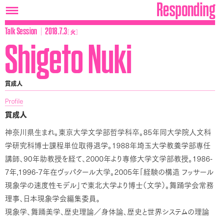
Responding
│
Talk Session
2018.7.3
［
火
］
Shigeto Nuki
貫成人
Profile
貫成人
85
神奈川県生まれ。東京大学文学部哲学科卒。
年同大学院人文科
1988
学研究科博士課程単位取得退学。
年埼玉大学教養学部専任
90
2000
1986-
講師、
年助教授を経て、
年より専修大学文学部教授。
7
,1996-7
2005
年
年在ヴッパタール大学。
年「経験の構造
フッサール
現象学の速度性モデル」で東北大学より博士（文学）。舞踊学会常務
理事、日本現象学会編集委員。
現象学、舞踊美学、歴史理論／身体論、歴史と世界システムの理論