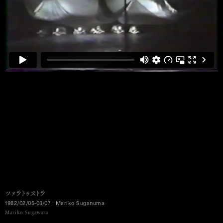
ツァラトゥストラ
1982/02/05-03/07
|
Mariko
Suganuma
MENU
Mariko Sugawara
Ko Murobushi Archive