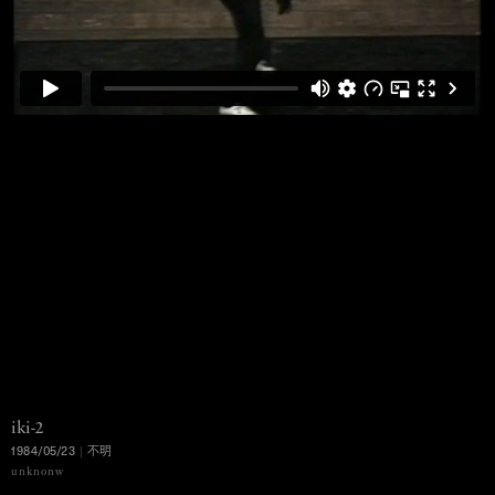
iki-2
1984/05/23
|
不明
MENU
unknonw
Ko Murobushi Archive