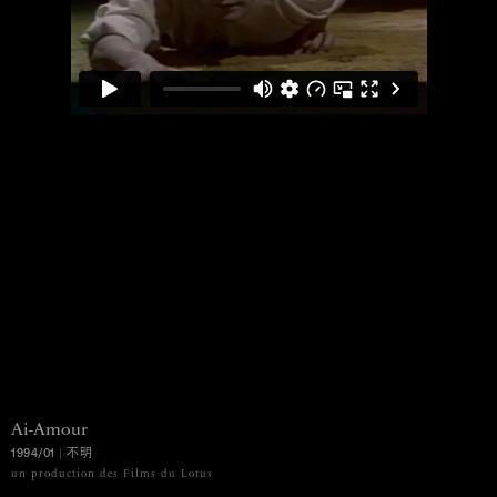
Ai-Amour
1994/01
|
不明
MENU
un production des Films du Lotus
Ko Murobushi Archive