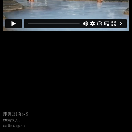
-
S
即興（別府）
2009/05/00
MENU
Basile Doganis
Ko Murobushi Archive