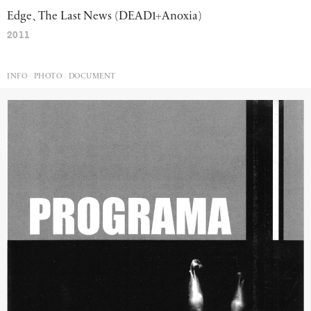
Edge
、
The
Last
News
(DEAD1+Anoxia)
2011
INFO
PHOTO
DOCUMENT