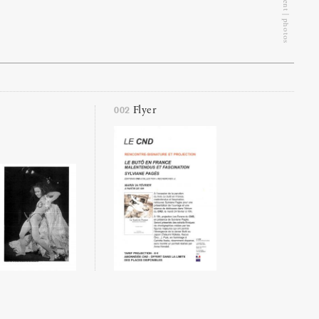
Document | photos
002
Flyer