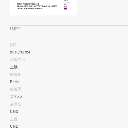
INFO
日時
2015/02/24
活動内容
上映
開催地
Paris
開催国
フランス
会場名
CND
主催
CND