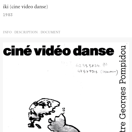
iki
(cine
video
danse)
1983
INFO
DESCRIPTION
DOCUMENT