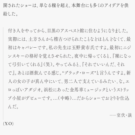
開されたショーは、単なる糧を超え、本舞台にも多くのアイデアを供
給した。
付き人をやってから、目黒のアスベスト館に住むようになりました。
実際には、土方さんから稽古つけられたことなどほとんどなくて、最
初はキャバレーです。私の先生は玉野黄市氏ですよ。最初にニジ
ンスキーの格好を覚えさせられた。夜中に帰ってくると、『裸になっ
て弓引いてくれる』（笑）。やってみると、『それでいいんだ、それ
で』。あとは酒飲んでる感じ。“ブラック・ローズ”と言うんですよ。新
人の女の子が真ん中にいて、男二人で支えているみたい、な。エ
ロっぽいアダジオ。浜松にあった金馬車ミュージックというストリッ
プ小屋がデビューです。…（中略）…だからショーでおどりを仕込
んだ。
室伏・談
(Y.O)