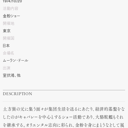
1974/10/20
活動内容
金粉ショー
開催地
東京
開催国
日本
会場名
ムーラン・ドール
出演
室伏鴻、他
DESCRIPTION
土方巽の元に集う面々が集団生活を送るにあたり、経済的基盤をな
したのがキャバレーを中心とするショー活動であり、大駱駝艦もそれ
を継承する。オリエンタル志向に彩られ、金粉を身にまとうなどして展