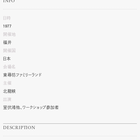
INFO
日時
1977
開催地
福井
開催国
日本
会場名
東尋坊ファミリーランド
主催
北龍峡
出演
室伏鴻他、ワークショップ参加者
DESCRIPTION