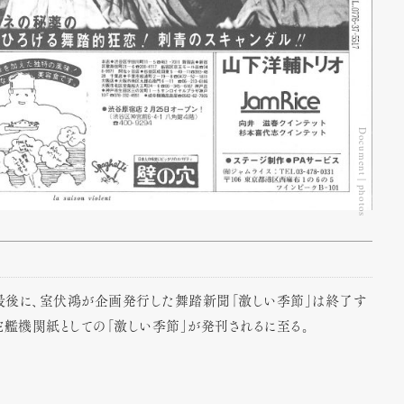
Document | photos
を最後に、室伏鴻が企画発行した舞踏新聞「激しい季節」は終了す
駝艦機関紙としての「激しい季節」が発刊されるに至る。