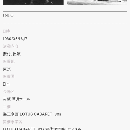
INFO
日時
1980/05/16,17
活動内容
振付、出演
開催地
東京
開催国
日本
会場名
赤坂 草月ホール
主催
海王企画
LOTUS
CABARET
'80s
開催事業名
LOTUS
CABARET
'80s
室伏鴻舞踏リサイタル