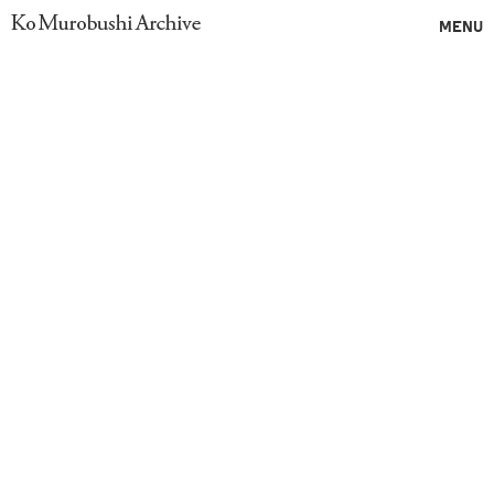
Ko Murobushi Archive
MENU
007
008
Ticket
Card
009
Invitation
Letter for After
Party