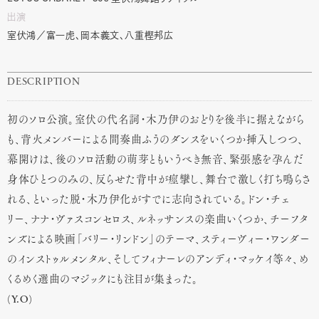
出演
室伏鴻／富一虎、岡本義文、八重樫邦広
DESCRIPTION
初のソロ公演。室伏の代名詞・木乃伊のおどりを後半に据えながら
も、背火メンバーによる間奏曲ふうのダンスをいくつか挿入しつつ、
幕開けは、後のソロ活動の萌芽ともいうべき無音、緊張感を孕んだ
身体ひとつのみの、反らせた背中が痙攣し、舞台で激しく打ち鳴らさ
れる、といった脱・木乃伊化がすでに志向されている。ドン・チェ
リー、ナナ・ヴァスコンセロス、ルネッサンスの楽曲いくつか、チーフタ
ンズによる映画「バリー・リンドン」のテーマ、スティーヴィー・ワンダー
のインストゥルメンタル、そしてフィナーレのアンディ・マッケイ等々、め
くるめく選曲のマジックにも注目が集まった。
(Y.O)