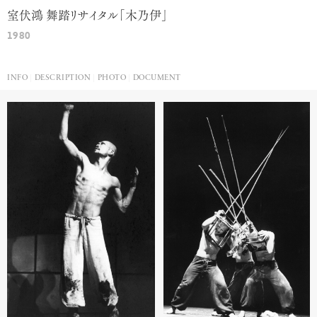
室伏鴻 舞踏リサイタル「木乃伊」
1980
INFO
DESCRIPTION
PHOTO
DOCUMENT