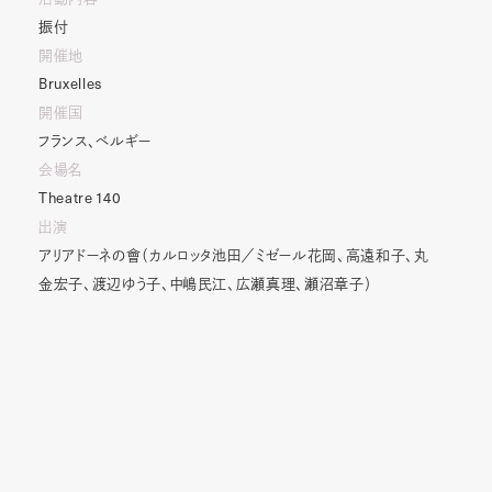
振付
開催地
Bruxelles
開催国
フランス、ベルギー
会場名
Theatre
140
出演
アリアドーネの會（カルロッタ池田／ミゼール花岡、高遠和子、丸
金宏子、渡辺ゆう子、中嶋民江、広瀬真理、瀬沼章子）