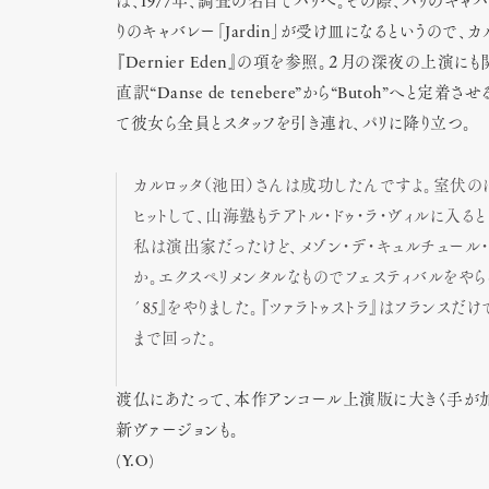
は、1977年、調査の名目でパリへ。その際、パリのキ
りのキャバレー「Jardin」が受け皿になるというので
『Dernier Eden』の項を参照。２月の深夜の上
直訳“Danse de tenebere”から“Butoh”
て彼女ら全員とスタッフを引き連れ、パリに降り立つ。
カルロッタ（池田）さんは成功したんですよ。室伏のほ
ヒットして、山海塾もテアトル・ドゥ・ラ・ヴィルに入
私は演出家だったけど、メゾン・デ・キュルチュール
か。エクスペリメンタルなものでフェスティバルをやら
´85』をやりました。『ツァラトゥストラ』はフランスだ
まで回った。
渡仏にあたって、本作アンコール上演版に大きく手が加
新ヴァージョンも。
(Y.O)