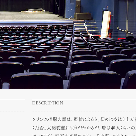
DESCRIPTION
フランス招聘の話は、室伏によると、初めはやはり土方
く拒否。大駱駝艦にも声がかかるが、麿は40人くらい