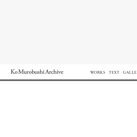
Ko Murobushi Archive
WORKS
TEXT
GALLE