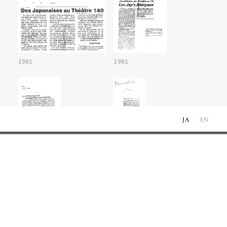
1981
1981
JA
EN
1981
1981