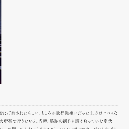
巽に打診されたらしい。ところが飛行機嫌いだった土方はニベもな
の大所帯で行きたいと。当時、駱駝の制作も請け負っていた室伏