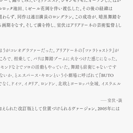
ャバレーで踊ってみたいとリクエスト、シャンゼリゼにオープンしたばか
、カルロッタ池田、ミゼール花岡を伴い渡仏した。その後の経緯は
演にも関わらず、同作は連日満員のロングラン。この成功が、暗黒舞踏を
へと定着させる画期をなす。そして満を持し、室伏はアリアドーネの芸術監督とし
うがコレオグラファーだった。アリアドーネの『ツァラトゥストラ』が
るところで、相乗して、パリは舞踏ブームに火をつけた感じになった。
・モンドなどでソロの活動もやっていた。舞踏も前衛じゃないです
ないか、とエスパース・キロンという小劇場に呼ばれて『BUTO
けでなく、ドイツ、イタリア、ロンドン、北欧とヨーロッパ全域、イスラエル
室伏・談
えられた改訂版として位置づけられるヴァージョン。2005年には