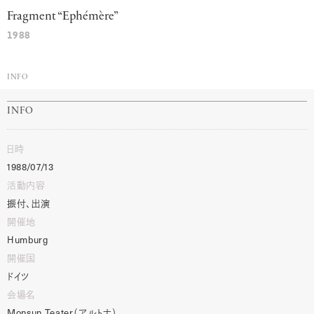
Fragment
“Eph
é
m
è
re”
1988
INFO
INFO
日時
1988/07/13
活動内容
振付、出演
開催地
Humburg
開催国
ドイツ
会場名
Monsun
Teater
（アルトナ）