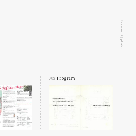
Document | photos
002
Program