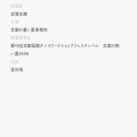
会場名
滋賀会館
主催
京都の暑い夏事務局
開催事業名
第
13
回京都国際ダンスワークショップフェスティバル 京都の熱
い夏
2008
出演
室伏鴻