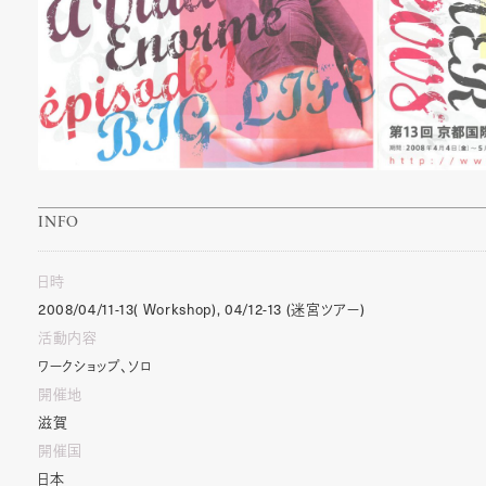
INFO
日時
2008/04/11-13(
Workshop),
04/12-13
(
迷宮ツアー
)
活動内容
ワークショップ、ソロ
開催地
滋賀
開催国
日本